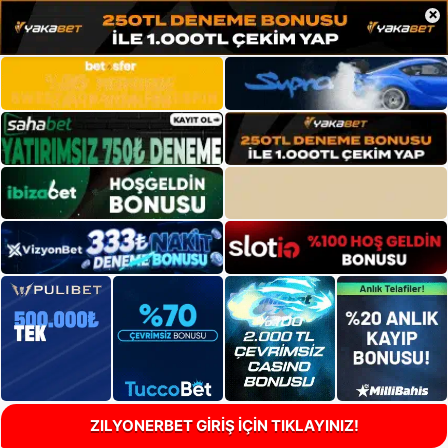
×
ZILYONERBET GİRİŞ İÇİN TIKLAYINIZ!