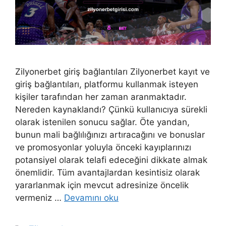
Zilyonerbet giriş bağlantıları Zilyonerbet kayıt ve
giriş bağlantıları, platformu kullanmak isteyen
kişiler tarafından her zaman aranmaktadır.
Nereden kaynaklandı? Çünkü kullanıcıya sürekli
olarak istenilen sonucu sağlar. Öte yandan,
bunun mali bağlılığınızı artıracağını ve bonuslar
ve promosyonlar yoluyla önceki kayıplarınızı
potansiyel olarak telafi edeceğini dikkate almak
önemlidir. Tüm avantajlardan kesintisiz olarak
yararlanmak için mevcut adresinize öncelik
vermeniz …
Devamını oku