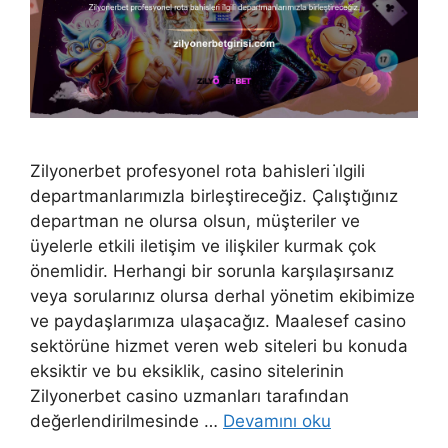
Zilyonerbet profesyonel rota bahisleri i̇lgili
departmanlarımızla birleştireceğiz. Çalıştığınız
departman ne olursa olsun, müşteriler ve
üyelerle etkili iletişim ve ilişkiler kurmak çok
önemlidir. Herhangi bir sorunla karşılaşırsanız
veya sorularınız olursa derhal yönetim ekibimize
ve paydaşlarımıza ulaşacağız. Maalesef casino
sektörüne hizmet veren web siteleri bu konuda
eksiktir ve bu eksiklik, casino sitelerinin
Zilyonerbet casino uzmanları tarafından
değerlendirilmesinde …
Devamını oku