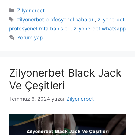
Kategoriler
Zilyonerbet
Etiketler
zilyonerbet profesyonel çabaları
,
zilyonerbet
profesyonel rota bahisleri
,
zilyonerbet whatsapp
Yorum yap
Zilyonerbet Black Jack
Ve Çeşitleri
Temmuz 6, 2024
yazar
Zilyonerbet