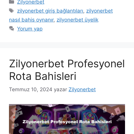
Kategoriler
Zilyonerbet
Etiketler
zilyonerbet giriş bağlantıları
,
zilyonerbet
nasıl bahis oynanır
,
zilyonerbet üyelik
Yorum yap
Zilyonerbet Profesyonel
Rota Bahisleri
Temmuz 10, 2024
yazar
Zilyonerbet