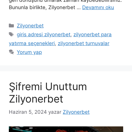
geri dönüşünü umarak zaman kaybedebilirsiniz.
Bununla birlikte, Zilyonerbet …
Devamını oku
Kategoriler
Zilyonerbet
Etiketler
giris adresi zilyonerbet
,
zilyonerbet para
yatırma seçenekleri
,
zilyonerbet turnuvalar
Yorum yap
Şifremi Unuttum
Zilyonerbet
Haziran 5, 2024
yazar
Zilyonerbet