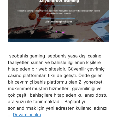
seobahis gaming seobahis yasa dışı casino
faaliyetleri sunan ve bahisle ilgilenen kişilere
hitap eden bir web sitesidir. Güvenilir çevrimiçi
casino platformları fikri de gelişti. Önde gelen
bir çevrimiçi bahis platformu olan Zilyonerbet,
mükemmel müşteri hizmetleri, güvenilirliği ve
çok çeşitli bahisçilere hitap eden kullanıcı dostu
ara yüzü ile tanınmaktadır. Bağlantıyı
sonlandırmak için yeni adresten kullanıcı adınızı
…
Devamını oku