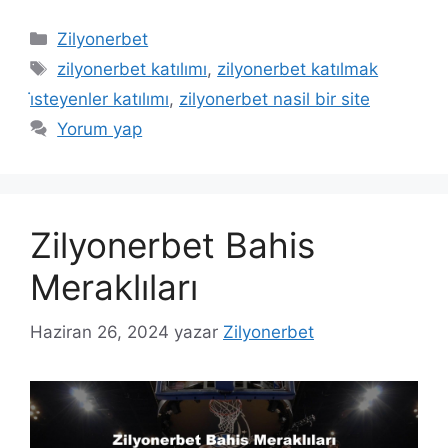
Kategoriler
Zilyonerbet
Etiketler
zilyonerbet katılımı
,
zilyonerbet katılmak
i̇steyenler katılımı
,
zilyonerbet nasil bir site
Yorum yap
Zilyonerbet Bahis
Meraklıları
Haziran 26, 2024
yazar
Zilyonerbet