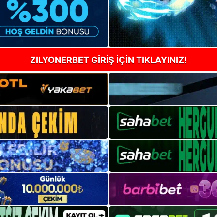
ZILYONERBET GİRİŞ İÇİN TIKLAYINIZ!