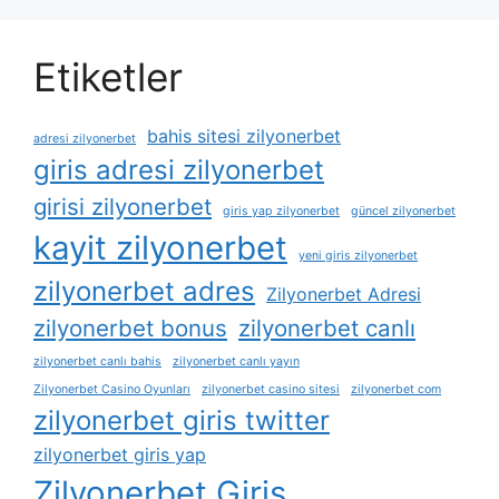
Etiketler
bahis sitesi zilyonerbet
adresi zilyonerbet
giris adresi zilyonerbet
girisi zilyonerbet
giris yap zilyonerbet
güncel zilyonerbet
kayit zilyonerbet
yeni giris zilyonerbet
zilyonerbet adres
Zilyonerbet Adresi
zilyonerbet bonus
zilyonerbet canlı
zilyonerbet canlı bahis
zilyonerbet canlı yayın
Zilyonerbet Casino Oyunları
zilyonerbet casino sitesi
zilyonerbet com
zilyonerbet giris twitter
zilyonerbet giris yap
Zilyonerbet Giriş