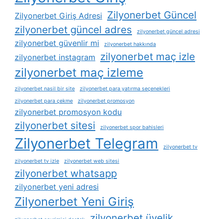
Zilyonerbet Güncel
Zilyonerbet Giriş Adresi
zilyonerbet güncel adres
zilyonerbet güncel adresi
zilyonerbet güvenlir mi
zilyonerbet hakkında
zilyonerbet maç izle
zilyonerbet instagram
zilyonerbet maç izleme
zilyonerbet nasil bir site
zilyonerbet para yatırma seçenekleri
zilyonerbet para çekme
zilyonerbet promosyon
zilyonerbet promosyon kodu
zilyonerbet sitesi
zilyonerbet spor bahisleri
Zilyonerbet Telegram
zilyonerbet tv
zilyonerbet tv izle
zilyonerbet web sitesi
zilyonerbet whatsapp
zilyonerbet yeni adresi
Zilyonerbet Yeni Giriş
zilyonerbet üyelik