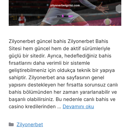
Zilyonerbet güncel bahis Zilyonerbet Bahis
Sitesi hem güncel hem de aktif sürümleriyle
güçlü bir sitedir. Ayrıca, hedeflediğiniz bahis
fırsatlarını daha verimli bir sistemle
geliştirebilmeniz için oldukça teknik bir yapıya
sahiptir. Zilyonerbet ana sayfasının genel
yapısını destekleyen her fırsatta sorunsuz canlı
bahis bölümünden her zaman yararlanabilir ve
başarılı olabilirsiniz. Bu nedenle canlı bahis ve
casino kredilerinden …
Devamını oku
Kategoriler
Zilyonerbet