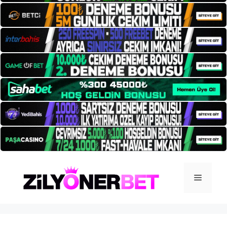
İçeriğe
atla
Menü