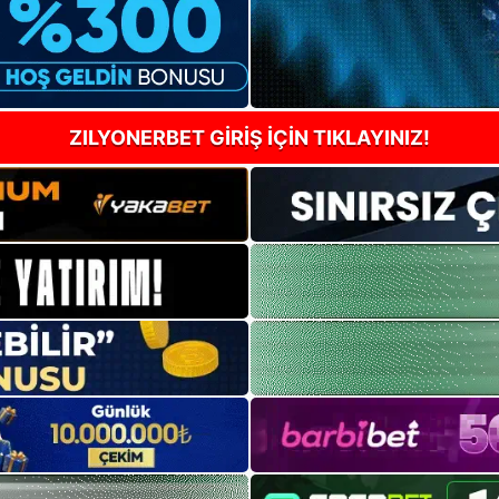
ZILYONERBET GİRİŞ İÇİN TIKLAYINIZ!