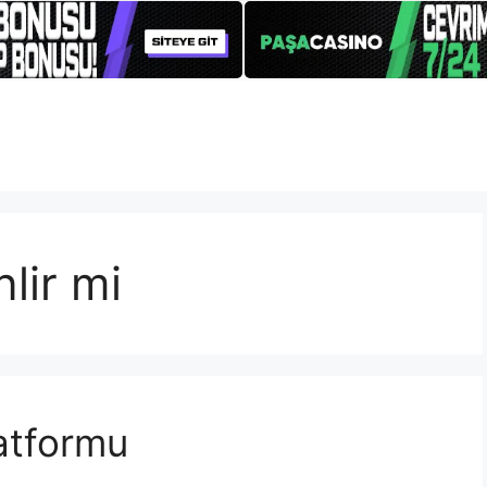
lir mi
latformu