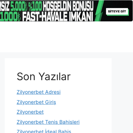
Son Yazılar
Zilyonerbet Adresi
Zilyonerbet Giriş
Zilyonerbet
Zilyonerbet Tenis Bahisleri
Zilyonerbet İdeal Bahis