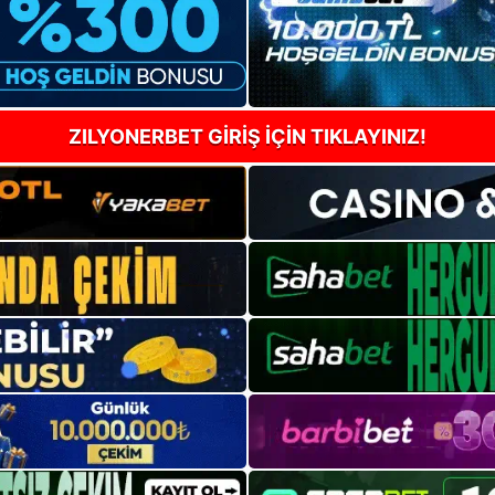
ZILYONERBET GİRİŞ İÇİN TIKLAYINIZ!