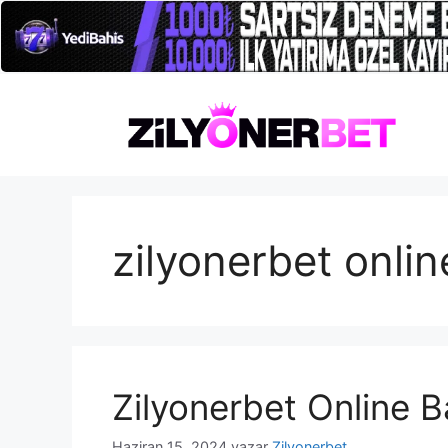
İçeriğe
atla
zilyonerbet onlin
Zilyonerbet Online B
Haziran 15, 2024
yazar
Zilyonerbet