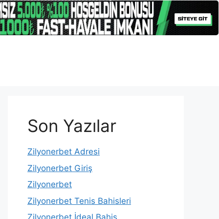
Son Yazılar
Zilyonerbet Adresi
Zilyonerbet Giriş
Zilyonerbet
Zilyonerbet Tenis Bahisleri
Zilyonerbet İdeal Bahis