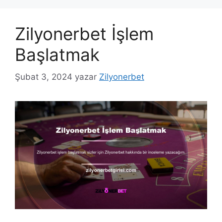
Zilyonerbet İşlem
Başlatmak
Şubat 3, 2024
yazar
Zilyonerbet