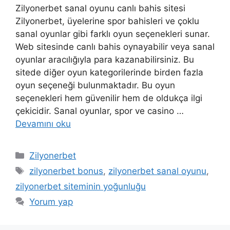
Zilyonerbet sanal oyunu canlı bahis sitesi
Zilyonerbet, üyelerine spor bahisleri ve çoklu
sanal oyunlar gibi farklı oyun seçenekleri sunar.
Web sitesinde canlı bahis oynayabilir veya sanal
oyunlar aracılığıyla para kazanabilirsiniz. Bu
sitede diğer oyun kategorilerinde birden fazla
oyun seçeneği bulunmaktadır. Bu oyun
seçenekleri hem güvenilir hem de oldukça ilgi
çekicidir. Sanal oyunlar, spor ve casino …
Devamını oku
Kategoriler
Zilyonerbet
Etiketler
zilyonerbet bonus
,
zilyonerbet sanal oyunu
,
zilyonerbet siteminin yoğunluğu
Yorum yap