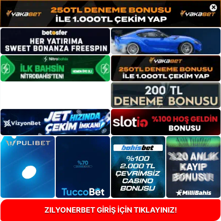
×
ZILYONERBET GİRİŞ İÇİN TIKLAYINIZ!