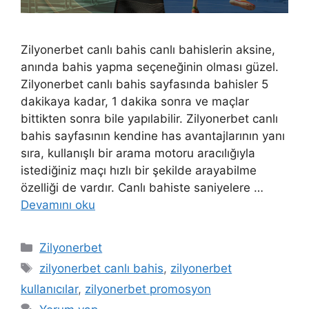
Zilyonerbet canlı bahis canlı bahislerin aksine,
anında bahis yapma seçeneğinin olması güzel.
Zilyonerbet canlı bahis sayfasında bahisler 5
dakikaya kadar, 1 dakika sonra ve maçlar
bittikten sonra bile yapılabilir. Zilyonerbet canlı
bahis sayfasının kendine has avantajlarının yanı
sıra, kullanışlı bir arama motoru aracılığıyla
istediğiniz maçı hızlı bir şekilde arayabilme
özelliği de vardır. Canlı bahiste saniyelere …
Devamını oku
Kategoriler
Zilyonerbet
Etiketler
zilyonerbet canlı bahis
,
zilyonerbet
kullanıcılar
,
zilyonerbet promosyon