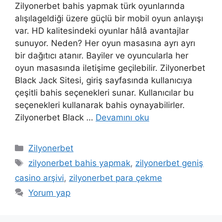
Zilyonerbet bahis yapmak türk oyunlarında
alışılageldiği üzere güçlü bir mobil oyun anlayışı
var. HD kalitesindeki oyunlar hâlâ avantajlar
sunuyor. Neden? Her oyun masasına ayrı ayrı
bir dağıtıcı atanır. Bayiler ve oyuncularla her
oyun masasında iletişime geçilebilir. Zilyonerbet
Black Jack Sitesi, giriş sayfasında kullanıcıya
çeşitli bahis seçenekleri sunar. Kullanıcılar bu
seçenekleri kullanarak bahis oynayabilirler.
Zilyonerbet Black …
Devamını oku
Kategoriler
Zilyonerbet
Etiketler
zilyonerbet bahis yapmak
,
zilyonerbet geniş
casino arşivi
,
zilyonerbet para çekme
Yorum yap