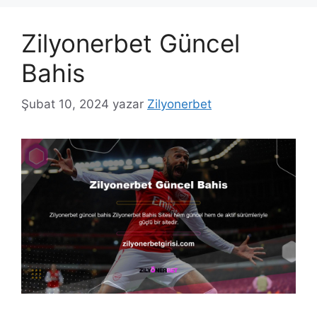
Zilyonerbet Güncel
Bahis
Şubat 10, 2024
yazar
Zilyonerbet