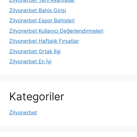
Zilyonerbet Yeni Avantajlar
Zilyonerbet Bahis Girişi
Zilyonerbet Espor Bahisleri
Zilyonerbet Kullanıcı Değerlendirmeleri
Zilyonerbet Haftalık Fırsatlar
Zilyonerbet Ortak İlgi
Zilyonerbet En İyi
Kategoriler
Zilyonerbet