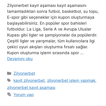
Zilyonerbet kayıt aşaması kayıt aşamasını
tamamladıktan sonra futbol, basketbol, su topu,
E-spor gibi seçenekler için kupon oluşturmaya
başlayabilirsiniz. En popüler spor bahisleri
futboldur. La Liga, Serie A ve Avrupa Uluslar
Kupası gibi ligler ve şampiyonalar da popülerdir.
Çeşitli ligler ve yarışmalar, tüm kullanıcılara ilgi
çekici oyun akışları oluşturma fırsatı sağlar.
Kupon oluşturma işlemi sırasında spor …
Devamını oku
Kategoriler
Zilyonerbet
Etiketler
kayit zilyonerbet
,
zilyonerbet i̇şlem yapmak
,
zilyonerbet kayıt aşaması
Yorum yap