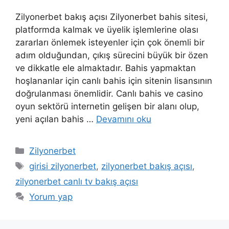
Zilyonerbet bakış açısı Zilyonerbet bahis sitesi,
platformda kalmak ve üyelik işlemlerine olası
zararları önlemek isteyenler için çok önemli bir
adım olduğundan, çıkış sürecini büyük bir özen
ve dikkatle ele almaktadır. Bahis yapmaktan
hoşlananlar için canlı bahis için sitenin lisansının
doğrulanması önemlidir. Canlı bahis ve casino
oyun sektörü internetin gelişen bir alanı olup,
yeni açılan bahis …
Devamını oku
Kategoriler
Zilyonerbet
Etiketler
girisi zilyonerbet
,
zilyonerbet bakış açısı
,
zilyonerbet canlı tv bakış açısı
Yorum yap