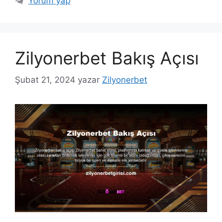
Yorum yap
Zilyonerbet Bakış Açısı
Şubat 21, 2024
yazar
Zilyonerbet