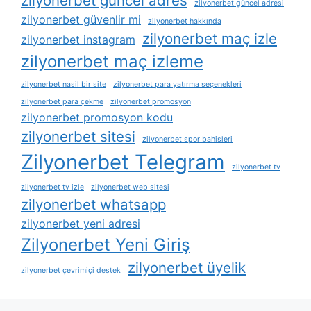
zilyonerbet güncel adres
zilyonerbet güncel adresi
zilyonerbet güvenlir mi
zilyonerbet hakkında
zilyonerbet maç izle
zilyonerbet instagram
zilyonerbet maç izleme
zilyonerbet nasil bir site
zilyonerbet para yatırma seçenekleri
zilyonerbet para çekme
zilyonerbet promosyon
zilyonerbet promosyon kodu
zilyonerbet sitesi
zilyonerbet spor bahisleri
Zilyonerbet Telegram
zilyonerbet tv
zilyonerbet tv izle
zilyonerbet web sitesi
zilyonerbet whatsapp
zilyonerbet yeni adresi
Zilyonerbet Yeni Giriş
zilyonerbet üyelik
zilyonerbet çevrimiçi destek