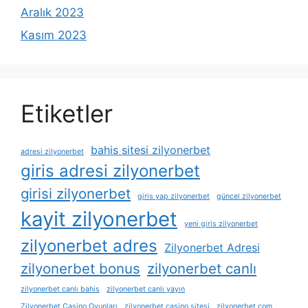
Aralık 2023
Kasım 2023
Etiketler
bahis sitesi zilyonerbet
adresi zilyonerbet
giris adresi zilyonerbet
girisi zilyonerbet
giris yap zilyonerbet
güncel zilyonerbet
kayit zilyonerbet
yeni giris zilyonerbet
zilyonerbet adres
Zilyonerbet Adresi
zilyonerbet bonus
zilyonerbet canlı
zilyonerbet canlı bahis
zilyonerbet canlı yayın
Zilyonerbet Casino Oyunları
zilyonerbet casino sitesi
zilyonerbet com