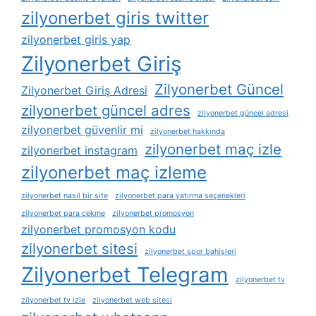
zilyonerbet giris twitter
zilyonerbet giris yap
Zilyonerbet Giriş
Zilyonerbet Güncel
Zilyonerbet Giriş Adresi
zilyonerbet güncel adres
zilyonerbet güncel adresi
zilyonerbet güvenlir mi
zilyonerbet hakkında
zilyonerbet maç izle
zilyonerbet instagram
zilyonerbet maç izleme
zilyonerbet nasil bir site
zilyonerbet para yatırma seçenekleri
zilyonerbet para çekme
zilyonerbet promosyon
zilyonerbet promosyon kodu
zilyonerbet sitesi
zilyonerbet spor bahisleri
Zilyonerbet Telegram
zilyonerbet tv
zilyonerbet tv izle
zilyonerbet web sitesi