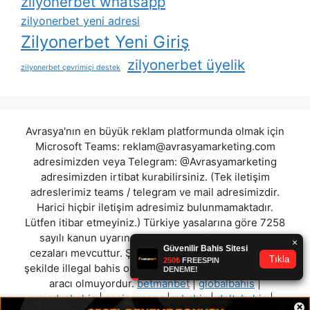
zilyonerbet whatsapp
zilyonerbet yeni adresi
Zilyonerbet Yeni Giriş
zilyonerbet üyelik
zilyonerbet çevrimiçi destek
Avrasya'nın en büyük reklam platformunda olmak için
Microsoft Teams:
reklam@avrasyamarketing.com
adresimizden veya Telegram: @Avrasyamarketing
adresimizden irtibat kurabilirsiniz. (Tek iletişim
adreslerimiz teams / telegram ve mail adresimizdir.
Harici hiçbir iletişim adresimiz bulunmamaktadır.
Lütfen itibar etmeyiniz.) Türkiye yasalarına göre 7258
sayılı kanun uyarınca yasa dışı bahis oynamanın
cezaları mevcuttur. Şu an bulunduğunuz site hiç bir
şekilde illegal bahis oyunları oynatmıyor ve oynamaya
aracı olmuyordur.
betmanbet
|
globalbahis
|
medyabahis
|
casinomega
|
wbahis
|
deltabahis
|
×