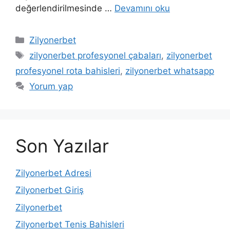
değerlendirilmesinde …
Devamını oku
Kategoriler
Zilyonerbet
Etiketler
zilyonerbet profesyonel çabaları
,
zilyonerbet
profesyonel rota bahisleri
,
zilyonerbet whatsapp
Yorum yap
Son Yazılar
Zilyonerbet Adresi
Zilyonerbet Giriş
Zilyonerbet
Zilyonerbet Tenis Bahisleri