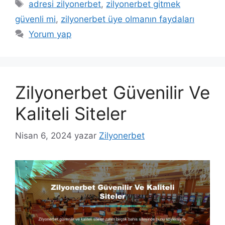
Etiketler
adresi zilyonerbet
,
zilyonerbet gitmek
güvenli mi
,
zilyonerbet üye olmanın faydaları
Yorum yap
Zilyonerbet Güvenilir Ve
Kaliteli Siteler
Nisan 6, 2024
yazar
Zilyonerbet