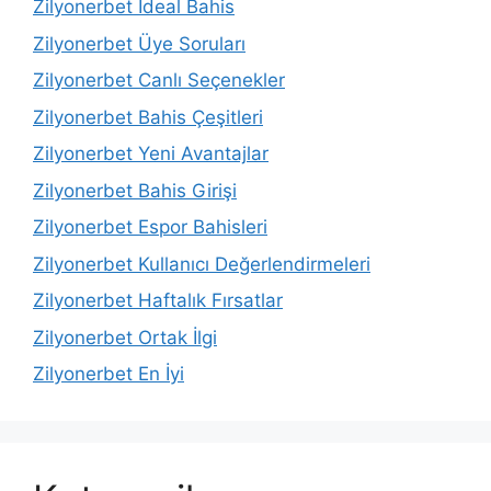
Zilyonerbet İdeal Bahis
Zilyonerbet Üye Soruları
Zilyonerbet Canlı Seçenekler
Zilyonerbet Bahis Çeşitleri
Zilyonerbet Yeni Avantajlar
Zilyonerbet Bahis Girişi
Zilyonerbet Espor Bahisleri
Zilyonerbet Kullanıcı Değerlendirmeleri
Zilyonerbet Haftalık Fırsatlar
Zilyonerbet Ortak İlgi
Zilyonerbet En İyi