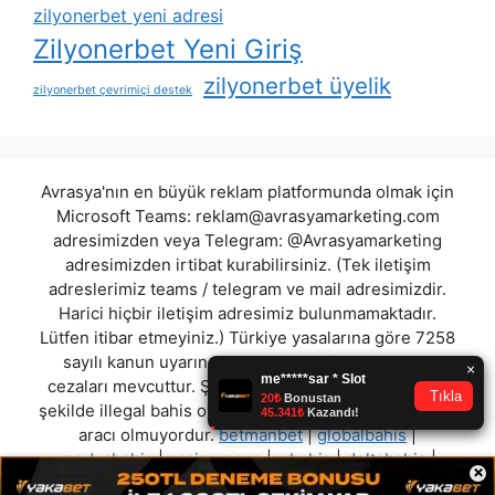
zilyonerbet yeni adresi
Zilyonerbet Yeni Giriş
zilyonerbet üyelik
zilyonerbet çevrimiçi destek
Avrasya'nın en büyük reklam platformunda olmak için
Microsoft Teams:
reklam@avrasyamarketing.com
adresimizden veya Telegram: @Avrasyamarketing
adresimizden irtibat kurabilirsiniz. (Tek iletişim
adreslerimiz teams / telegram ve mail adresimizdir.
Harici hiçbir iletişim adresimiz bulunmamaktadır.
Lütfen itibar etmeyiniz.) Türkiye yasalarına göre 7258
sayılı kanun uyarınca yasa dışı bahis oynamanın
cezaları mevcuttur. Şu an bulunduğunuz site hiç bir
şekilde illegal bahis oyunları oynatmıyor ve oynamaya
aracı olmuyordur.
betmanbet
|
globalbahis
|
medyabahis
|
casinomega
|
wbahis
|
deltabahis
|
×
yasalcasinom
|
vertabet