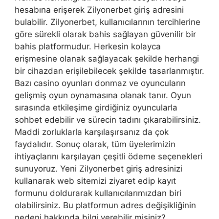
hesabına erişerek Zilyonerbet giriş adresini
bulabilir. Zilyonerbet, kullanıcılarının tercihlerine
göre sürekli olarak bahis sağlayan güvenilir bir
bahis platformudur. Herkesin kolayca
erişmesine olanak sağlayacak şekilde herhangi
bir cihazdan erişilebilecek şekilde tasarlanmıştır.
Bazı casino oyunları donmaz ve oyuncuların
gelişmiş oyun oynamasına olanak tanır. Oyun
sırasında etkileşime girdiğiniz oyuncularla
sohbet edebilir ve sürecin tadını çıkarabilirsiniz.
Maddi zorluklarla karşılaşırsanız da çok
faydalıdır. Sonuç olarak, tüm üyelerimizin
ihtiyaçlarını karşılayan çeşitli ödeme seçenekleri
sunuyoruz. Yeni Zilyonerbet giriş adresinizi
kullanarak web sitemizi ziyaret edip kayıt
formunu doldurarak kullanıcılarımızdan biri
olabilirsiniz. Bu platformun adres değişikliğinin
nedeni hakkında bilgi verebilir misiniz?