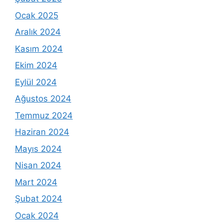
Ocak 2025
Aralık 2024
Kasım 2024
Ekim 2024
Eylül 2024
Ağustos 2024
Temmuz 2024
Haziran 2024
Mayıs 2024
Nisan 2024
Mart 2024
Şubat 2024
Ocak 2024