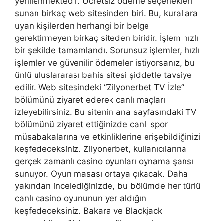
yenilenmektedir. Ücretsiz ödeme seçenekleri
sunan birkaç web sitesinden biri. Bu, kurallara
uyan kişilerden herhangi bir belge
gerektirmeyen birkaç siteden biridir. İşlem hızlı
bir şekilde tamamlandı. Sorunsuz işlemler, hızlı
işlemler ve güvenilir ödemeler istiyorsanız, bu
ünlü uluslararası bahis sitesi şiddetle tavsiye
edilir. Web sitesindeki “Zilyonerbet TV İzle”
bölümünü ziyaret ederek canlı maçları
izleyebilirsiniz. Bu sitenin ana sayfasındaki TV
bölümünü ziyaret ettiğinizde canlı spor
müsabakalarına ve etkinliklerine erişebildiğinizi
keşfedeceksiniz. Zilyonerbet, kullanıcılarına
gerçek zamanlı casino oyunları oynama şansı
sunuyor. Oyun masası ortaya çıkacak. Daha
yakından incelediğinizde, bu bölümde her türlü
canlı casino oyununun yer aldığını
keşfedeceksiniz. Bakara ve Blackjack