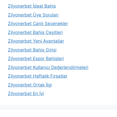
Zilyonerbet İdeal Bahis
Zilyonerbet Üye Soruları
Zilyonerbet Canlı Seçenekler
Zilyonerbet Bahis Çeşitleri
Zilyonerbet Yeni Avantajlar
Zilyonerbet Bahis Girişi
Zilyonerbet Espor Bahisleri
Zilyonerbet Kullanıcı Değerlendirmeleri
Zilyonerbet Haftalık Fırsatlar
Zilyonerbet Ortak İlgi
Zilyonerbet En İyi