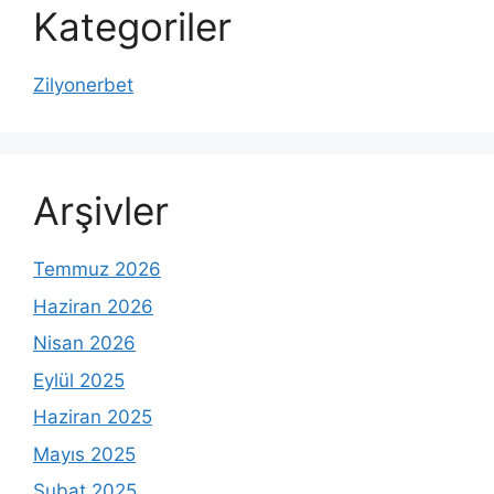
Kategoriler
Zilyonerbet
Arşivler
Temmuz 2026
Haziran 2026
Nisan 2026
Eylül 2025
Haziran 2025
Mayıs 2025
Şubat 2025