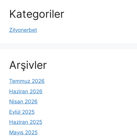
Kategoriler
Zilyonerbet
Arşivler
Temmuz 2026
Haziran 2026
Nisan 2026
Eylül 2025
Haziran 2025
Mayıs 2025