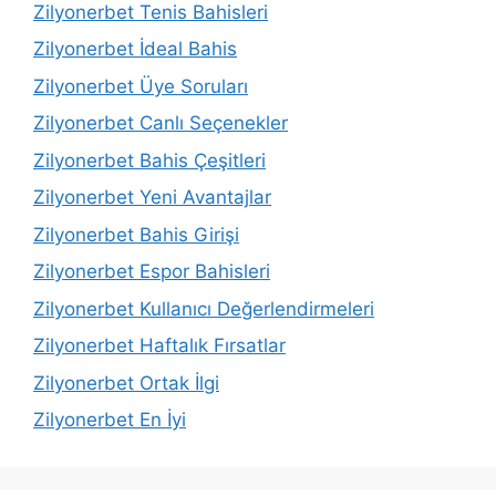
Zilyonerbet Tenis Bahisleri
Zilyonerbet İdeal Bahis
Zilyonerbet Üye Soruları
Zilyonerbet Canlı Seçenekler
Zilyonerbet Bahis Çeşitleri
Zilyonerbet Yeni Avantajlar
Zilyonerbet Bahis Girişi
Zilyonerbet Espor Bahisleri
Zilyonerbet Kullanıcı Değerlendirmeleri
Zilyonerbet Haftalık Fırsatlar
Zilyonerbet Ortak İlgi
Zilyonerbet En İyi