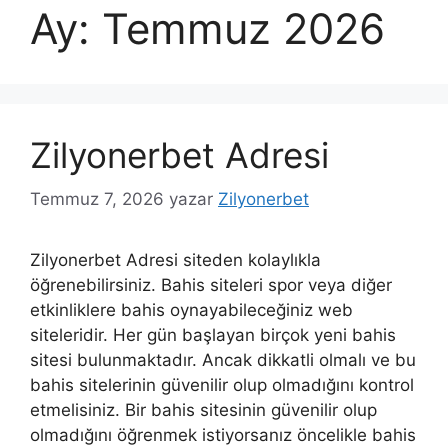
Ay:
Temmuz 2026
Zilyonerbet Adresi
Temmuz 7, 2026
yazar
Zilyonerbet
Zilyonerbet Adresi siteden kolaylıkla
öğrenebilirsiniz. Bahis siteleri spor veya diğer
etkinliklere bahis oynayabileceğiniz web
siteleridir. Her gün başlayan birçok yeni bahis
sitesi bulunmaktadır. Ancak dikkatli olmalı ve bu
bahis sitelerinin güvenilir olup olmadığını kontrol
etmelisiniz. Bir bahis sitesinin güvenilir olup
olmadığını öğrenmek istiyorsanız öncelikle bahis