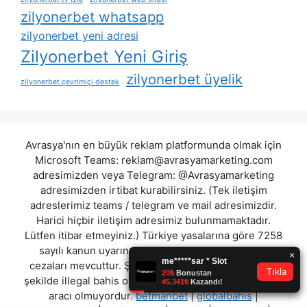
zilyonerbet whatsapp
zilyonerbet yeni adresi
Zilyonerbet Yeni Giriş
zilyonerbet üyelik
zilyonerbet çevrimiçi destek
Avrasya'nın en büyük reklam platformunda olmak için
Microsoft Teams:
reklam@avrasyamarketing.com
adresimizden veya Telegram: @Avrasyamarketing
adresimizden irtibat kurabilirsiniz. (Tek iletişim
adreslerimiz teams / telegram ve mail adresimizdir.
Harici hiçbir iletişim adresimiz bulunmamaktadır.
Lütfen itibar etmeyiniz.) Türkiye yasalarına göre 7258
sayılı kanun uyarınca yasa dışı bahis oynamanın
cezaları mevcuttur. Şu an bulunduğunuz site hiç bir
şekilde illegal bahis oyunları oynatmıyor ve oynamaya
aracı olmuyordur.
betmanbet
|
globalbahis
|