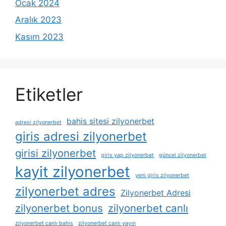
Ocak 2024
Aralık 2023
Kasım 2023
Etiketler
bahis sitesi zilyonerbet
adresi zilyonerbet
giris adresi zilyonerbet
girisi zilyonerbet
giris yap zilyonerbet
güncel zilyonerbet
kayit zilyonerbet
yeni giris zilyonerbet
zilyonerbet adres
Zilyonerbet Adresi
zilyonerbet bonus
zilyonerbet canlı
zilyonerbet canlı bahis
zilyonerbet canlı yayın