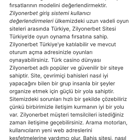
fırsatlarının modelini değerlendirmektir.
Zilyonerbet giriş sistemi kullanıcı
değerlendirmeleri
ülkemizdeki uzun vadeli oyun
siteleri arasında Türkiye, Zilyonerbet Sitesi
Türkiye’de oyun oynama fırsatına sahip.
Zilyonerbet Türkiye’ye katılabilir ve mevcut
oturum açma adresinizle oyunları
oynayabilirsiniz. Türk casino dünyası
Zilyonerbet adlı popüler ve güvenilir bir siteye
sahiptir. Site, çevrimiçi bahisleri nasıl iyi
yapacağını bilen bir grup insanla bir şeyler
organize etmek için güçlü bir yola sahiptir.
Sitemizdeki sorunları hızlı bir şekilde çözebiliriz
çünkü birbirimizle iletişim kurmanın iyi bir yolu
var. Zilyonerbet müşteri temsilcileri istediğiniz
zaman iletişime geçebilirsiniz. Arama motorları,
kullanıcıların yeni web adreslerini
keşfetmelerine yardımcı olur. Bahis sitesi, nasıl