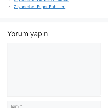
Zilyonerbet Espor Bahisleri
Yorum yapın
Yorum
İsim