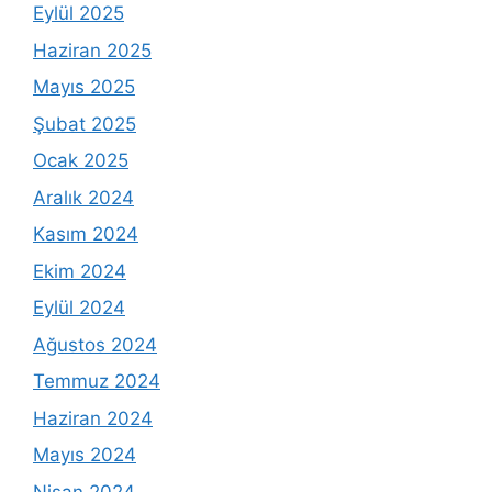
Eylül 2025
Haziran 2025
Mayıs 2025
Şubat 2025
Ocak 2025
Aralık 2024
Kasım 2024
Ekim 2024
Eylül 2024
Ağustos 2024
Temmuz 2024
Haziran 2024
Mayıs 2024
Nisan 2024