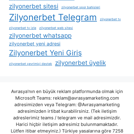
zilyonerbet sitesi
zilyonerbet spor bahisleri
Zilyonerbet Telegram
zilyonerbet tv
zilyonerbet tv izle
zilyonerbet web sitesi
zilyonerbet whatsapp
zilyonerbet yeni adresi
Zilyonerbet Yeni Giriş
zilyonerbet üyelik
zilyonerbet çevrimiçi destek
Avrasya'nın en büyük reklam platformunda olmak için
Microsoft Teams:
reklam@avrasyamarketing.com
adresimizden veya Telegram: @Avrasyamarketing
adresimizden irtibat kurabilirsiniz. (Tek iletişim
adreslerimiz teams / telegram ve mail adresimizdir.
Harici hiçbir iletişim adresimiz bulunmamaktadır.
Lütfen itibar etmeyiniz.) Türkiye yasalarına göre 7258