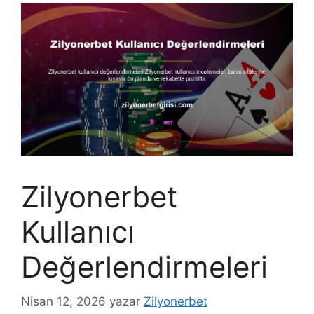
Zilyonerbet
Kullanıcı
Değerlendirmeleri
Nisan 12, 2026
yazar
Zilyonerbet