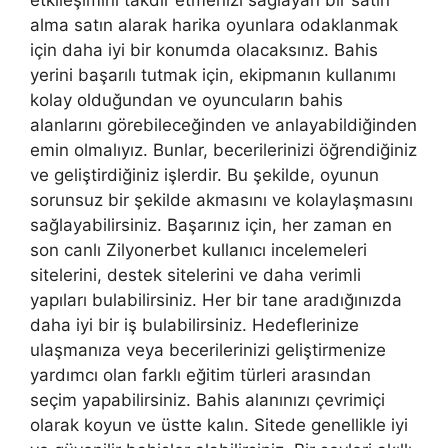
alma satın alarak harika oyunlara odaklanmak
için daha iyi bir konumda olacaksınız. Bahis
yerini başarılı tutmak için, ekipmanın kullanımı
kolay olduğundan ve oyuncuların bahis
alanlarını görebileceğinden ve anlayabildiğinden
emin olmalıyız. Bunlar, becerilerinizi öğrendiğiniz
ve geliştirdiğiniz işlerdir. Bu şekilde, oyunun
sorunsuz bir şekilde akmasını ve kolaylaşmasını
sağlayabilirsiniz. Başarınız için, her zaman en
son canlı Zilyonerbet kullanıcı incelemeleri
sitelerini, destek sitelerini ve daha verimli
yapıları bulabilirsiniz. Her bir tane aradığınızda
daha iyi bir iş bulabilirsiniz. Hedeflerinize
ulaşmanıza veya becerilerinizi geliştirmenize
yardımcı olan farklı eğitim türleri arasından
seçim yapabilirsiniz. Bahis alanınızı çevrimiçi
olarak koyun ve üstte kalın. Sitede genellikle iyi