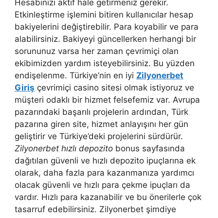
Hesabınızı aktif hale getirmeniz gerekir.
Etkinleştirme işlemini bitiren kullanıcılar hesap
bakiyelerini değiştirebilir. Para koyabilir ve para
alabilirsiniz. Bakiyeyi güncellerken herhangi bir
sorununuz varsa her zaman çevrimiçi olan
ekibimizden yardım isteyebilirsiniz. Bu yüzden
endişelenme. Türkiye’nin en iyi
Zilyonerbet
Giriş
çevrimiçi casino sitesi olmak istiyoruz ve
müşteri odaklı bir hizmet felsefemiz var. Avrupa
pazarındaki başarılı projelerin ardından, Türk
pazarına giren site, hizmet anlayışını her gün
geliştirir ve Türkiye’deki projelerini sürdürür.
Zilyonerbet hızlı depozito
bonus sayfasında
dağıtılan güvenli ve hızlı depozito ipuçlarına ek
olarak, daha fazla para kazanmanıza yardımcı
olacak güvenli ve hızlı para çekme ipuçları da
vardır. Hızlı para kazanabilir ve bu önerilerle çok
tasarruf edebilirsiniz. Zilyonerbet şimdiye