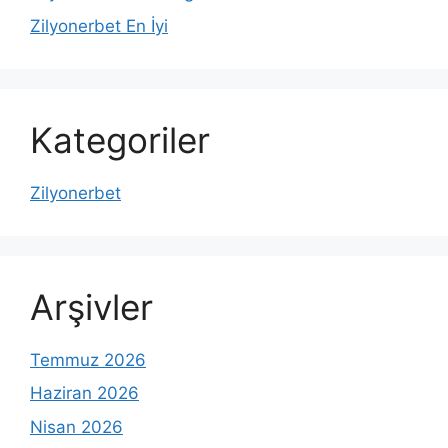
Zilyonerbet En İyi
Kategoriler
Zilyonerbet
Arşivler
Temmuz 2026
Haziran 2026
Nisan 2026