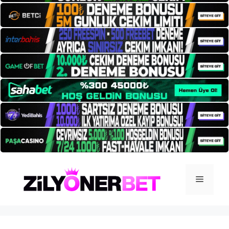
İçeriğe
atla
Menü