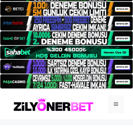
İçeriğe
atla
Menü