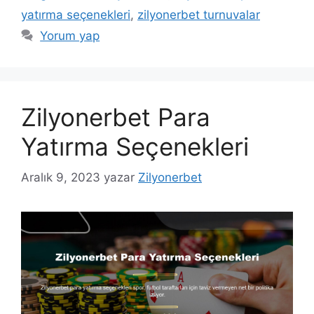
yatırma seçenekleri
,
zilyonerbet turnuvalar
Yorum yap
Zilyonerbet Para
Yatırma Seçenekleri
Aralık 9, 2023
yazar
Zilyonerbet