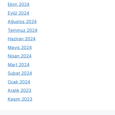
Ekim 2024
Eylül 2024
Ağustos 2024
Temmuz 2024
Haziran 2024
Mayıs 2024
Nisan 2024
Mart 2024
Şubat 2024
Ocak 2024
Aralık 2023
Kasım 2023