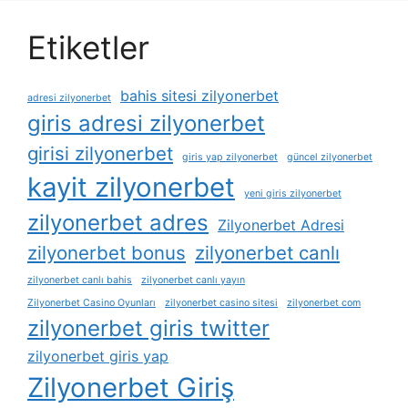
Etiketler
bahis sitesi zilyonerbet
adresi zilyonerbet
giris adresi zilyonerbet
girisi zilyonerbet
giris yap zilyonerbet
güncel zilyonerbet
kayit zilyonerbet
yeni giris zilyonerbet
zilyonerbet adres
Zilyonerbet Adresi
zilyonerbet bonus
zilyonerbet canlı
zilyonerbet canlı bahis
zilyonerbet canlı yayın
Zilyonerbet Casino Oyunları
zilyonerbet casino sitesi
zilyonerbet com
zilyonerbet giris twitter
zilyonerbet giris yap
Zilyonerbet Giriş