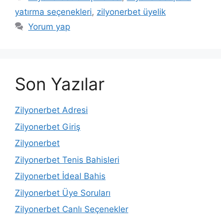
yatırma seçenekleri
,
zilyonerbet üyelik
Yorum yap
Son Yazılar
Zilyonerbet Adresi
Zilyonerbet Giriş
Zilyonerbet
Zilyonerbet Tenis Bahisleri
Zilyonerbet İdeal Bahis
Zilyonerbet Üye Soruları
Zilyonerbet Canlı Seçenekler