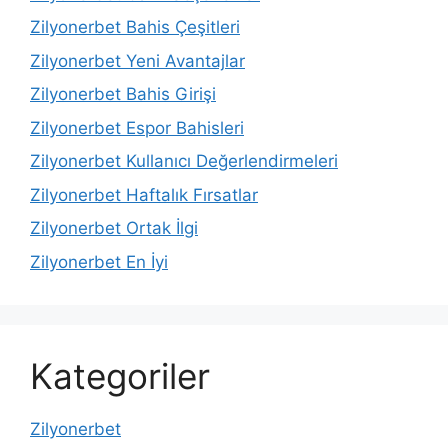
Zilyonerbet Bahis Çeşitleri
Zilyonerbet Yeni Avantajlar
Zilyonerbet Bahis Girişi
Zilyonerbet Espor Bahisleri
Zilyonerbet Kullanıcı Değerlendirmeleri
Zilyonerbet Haftalık Fırsatlar
Zilyonerbet Ortak İlgi
Zilyonerbet En İyi
Kategoriler
Zilyonerbet