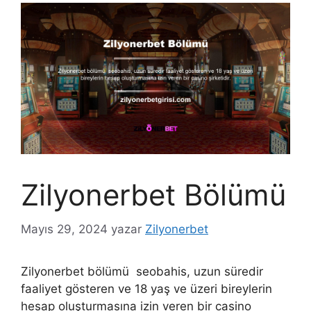
Zilyonerbet Bölümü
Mayıs 29, 2024
yazar
Zilyonerbet
Zilyonerbet bölümü seobahis, uzun süredir
faaliyet gösteren ve 18 yaş ve üzeri bireylerin
hesap oluşturmasına izin veren bir casino