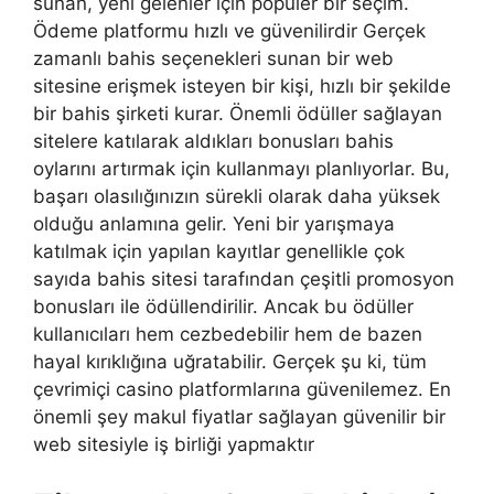
sunan, yeni gelenler için popüler bir seçim.
Ödeme platformu hızlı ve güvenilirdir Gerçek
zamanlı bahis seçenekleri sunan bir web
sitesine erişmek isteyen bir kişi, hızlı bir şekilde
bir bahis şirketi kurar. Önemli ödüller sağlayan
sitelere katılarak aldıkları bonusları bahis
oylarını artırmak için kullanmayı planlıyorlar. Bu,
başarı olasılığınızın sürekli olarak daha yüksek
olduğu anlamına gelir. Yeni bir yarışmaya
katılmak için yapılan kayıtlar genellikle çok
sayıda bahis sitesi tarafından çeşitli promosyon
bonusları ile ödüllendirilir. Ancak bu ödüller
kullanıcıları hem cezbedebilir hem de bazen
hayal kırıklığına uğratabilir. Gerçek şu ki, tüm
çevrimiçi casino platformlarına güvenilemez. En
önemli şey makul fiyatlar sağlayan güvenilir bir
web sitesiyle iş birliği yapmaktır