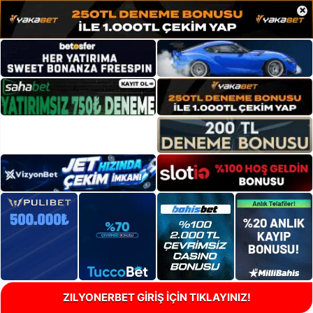
×
ZILYONERBET GİRİŞ İÇİN TIKLAYINIZ!