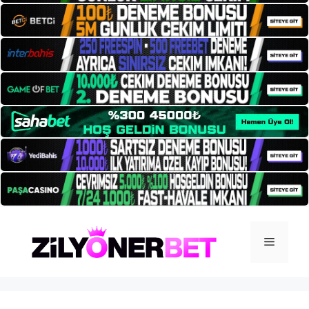
İçeriğe
atla
Menü