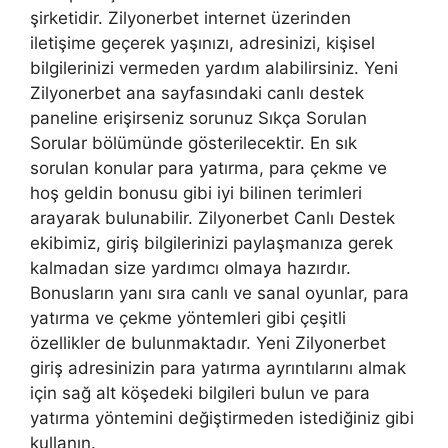
şirketidir. Zilyonerbet internet üzerinden
iletişime geçerek yaşınızı, adresinizi, kişisel
bilgilerinizi vermeden yardım alabilirsiniz. Yeni
Zilyonerbet ana sayfasındaki canlı destek
paneline erişirseniz sorunuz Sıkça Sorulan
Sorular bölümünde gösterilecektir. En sık
sorulan konular para yatırma, para çekme ve
hoş geldin bonusu gibi iyi bilinen terimleri
arayarak bulunabilir. Zilyonerbet Canlı Destek
ekibimiz, giriş bilgilerinizi paylaşmanıza gerek
kalmadan size yardımcı olmaya hazırdır.
Bonusların yanı sıra canlı ve sanal oyunlar, para
yatırma ve çekme yöntemleri gibi çeşitli
özellikler de bulunmaktadır. Yeni Zilyonerbet
giriş adresinizin para yatırma ayrıntılarını almak
için sağ alt köşedeki bilgileri bulun ve para
yatırma yöntemini değiştirmeden istediğiniz gibi
kullanın.