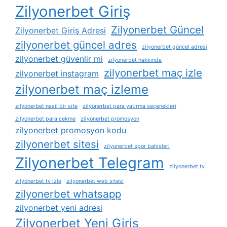
Zilyonerbet Giriş
Zilyonerbet Güncel
Zilyonerbet Giriş Adresi
zilyonerbet güncel adres
zilyonerbet güncel adresi
zilyonerbet güvenlir mi
zilyonerbet hakkında
zilyonerbet maç izle
zilyonerbet instagram
zilyonerbet maç izleme
zilyonerbet nasil bir site
zilyonerbet para yatırma seçenekleri
zilyonerbet para çekme
zilyonerbet promosyon
zilyonerbet promosyon kodu
zilyonerbet sitesi
zilyonerbet spor bahisleri
Zilyonerbet Telegram
zilyonerbet tv
zilyonerbet tv izle
zilyonerbet web sitesi
zilyonerbet whatsapp
zilyonerbet yeni adresi
Zilyonerbet Yeni Giriş