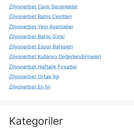
Zilyonerbet Canlı Seçenekler
Zilyonerbet Bahis Çeşitleri
Zilyonerbet Yeni Avantajlar
Zilyonerbet Bahis Girişi
Zilyonerbet Espor Bahisleri
Zilyonerbet Kullanıcı Değerlendirmeleri
Zilyonerbet Haftalık Fırsatlar
Zilyonerbet Ortak İlgi
Zilyonerbet En İyi
Kategoriler