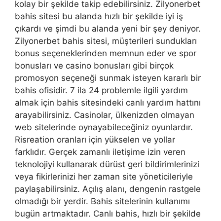
kolay bir şekilde takip edebilirsiniz. Zilyonerbet
bahis sitesi bu alanda hızlı bir şekilde iyi iş
çıkardı ve şimdi bu alanda yeni bir şey deniyor.
Zilyonerbet bahis sitesi, müşterileri sundukları
bonus seçeneklerinden memnun eder ve spor
bonusları ve casino bonusları gibi birçok
promosyon seçeneği sunmak isteyen kararlı bir
bahis ofisidir. 7 ila 24 problemle ilgili yardım
almak için bahis sitesindeki canlı yardım hattını
arayabilirsiniz. Casinolar, ülkenizden olmayan
web sitelerinde oynayabileceğiniz oyunlardır.
Risreation oranları için yükselen ve yollar
farklıdır. Gerçek zamanlı iletişime izin veren
teknolojiyi kullanarak dürüst geri bildirimlerinizi
veya fikirlerinizi her zaman site yöneticileriyle
paylaşabilirsiniz. Açılış alanı, dengenin rastgele
olmadığı bir yerdir. Bahis sitelerinin kullanımı
bugün artmaktadır. Canlı bahis, hızlı bir şekilde