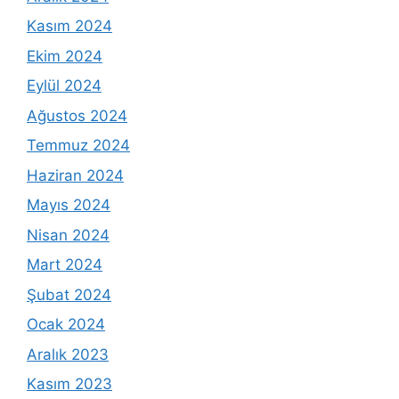
Kasım 2024
Ekim 2024
Eylül 2024
Ağustos 2024
Temmuz 2024
Haziran 2024
Mayıs 2024
Nisan 2024
Mart 2024
Şubat 2024
Ocak 2024
Aralık 2023
Kasım 2023