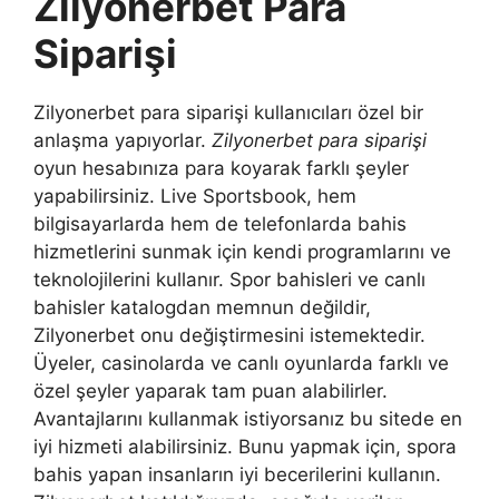
Zilyonerbet Para
Siparişi
Zilyonerbet para siparişi kullanıcıları özel bir
anlaşma yapıyorlar.
Zilyonerbet para siparişi
oyun hesabınıza para koyarak farklı şeyler
yapabilirsiniz. Live Sportsbook, hem
bilgisayarlarda hem de telefonlarda bahis
hizmetlerini sunmak için kendi programlarını ve
teknolojilerini kullanır. Spor bahisleri ve canlı
bahisler katalogdan memnun değildir,
Zilyonerbet onu değiştirmesini istemektedir.
Üyeler, casinolarda ve canlı oyunlarda farklı ve
özel şeyler yaparak tam puan alabilirler.
Avantajlarını kullanmak istiyorsanız bu sitede en
iyi hizmeti alabilirsiniz. Bunu yapmak için, spora
bahis yapan insanların iyi becerilerini kullanın.