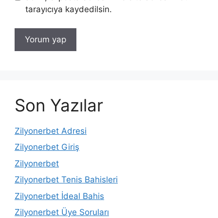
tarayıcıya kaydedilsin.
Son Yazılar
Zilyonerbet Adresi
Zilyonerbet Giriş
Zilyonerbet
Zilyonerbet Tenis Bahisleri
Zilyonerbet İdeal Bahis
Zilyonerbet Üye Soruları