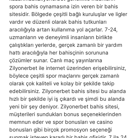
spora bahis oynamasına izin veren bir bahis
sitesidir. Bölgede çeşitli bağlı kuruluşlar ve ligler
vardır ve düzenli olarak bahis tutkunları
aracılığıyla artan kullanıma yol açarlar. 7-24,
uzmanların ve deneyimli insanların birlikte
çalıştıkları yerlerde, gerçek zamanlı bir yardım
hattı aracılığıyla her bahisçinin sorununa
çözümler sunar. Canlı maç yayınlarına
Zilyonerbet ile internet üzerinden erişebilirsiniz,
böylece çeşitli spor maçlarını gerçek zamanlı
olarak çok kaliteli ve kolay bir şekilde takip
edebilirsiniz. Zilyonerbet bahis sitesi bu alanda
hızlı bir şekilde iyi iş çıkardı ve şimdi bu alanda
yeni bir şey deniyor. Zilyonerbet bahis sitesi,
müşterileri sundukları bonus seçeneklerinden
memnun eder ve spor bonusları ve casino
bonusları gibi birçok promosyon seçeneği
sunmak isteyen kararlı bir bahis ofisidir. 7 ila 24