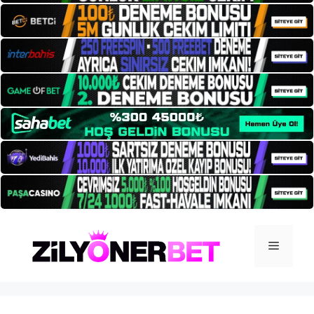
İçeriğe
atla
Menü