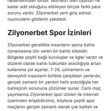
nedenlerinden biridir. Mümkün olan oyunun ne
kadar adil olduğunu etkileyen birçok farklı para
sorunu vardır. Zilyonerbet yeni giriş adresi
oyuncuların gözlerini yakaladı.
Zilyonerbet Spor İzinleri
Zilyonerbet genellikle insanların spora bahis
oynamasına izin veren bir bahis sitesidir.
Bölgede çeşitli bağlı kuruluşlar ve ligler vardır ve
düzenli olarak bahis tutkunları aracılığıyla artan
kullanıma yol açarlar. 7-24, uzmanların ve
deneyimli insanların birlikte çalıştıkları yerlerde,
gerçek zamanlı bir yardım hattı aracılığıyla her
bahisçinin sorununa çözümler sunar. Canlı maç
yayınlarına
Zilyonerbet spor i̇zinleri
ile internet
üzerinden erişebilirsiniz, böylece çeşitli spor
maçlarını gerçek zamanlı olarak çok kaliteli ve