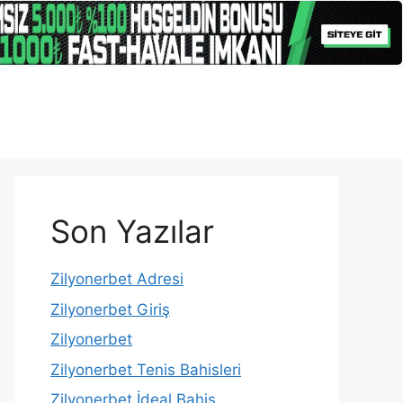
Son Yazılar
Zilyonerbet Adresi
Zilyonerbet Giriş
Zilyonerbet
Zilyonerbet Tenis Bahisleri
Zilyonerbet İdeal Bahis