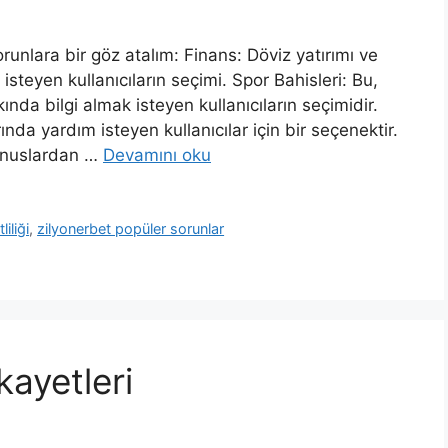
runlara bir göz atalım: Finans: Döviz yatırımı ve
isteyen kullanıcıların seçimi. Spor Bahisleri: Bu,
nda bilgi almak isteyen kullanıcıların seçimidir.
nda yardım isteyen kullanıcılar için bir seçenektir.
bonuslardan …
Devamını oku
iliği
,
zilyonerbet popüler sorunlar
kayetleri