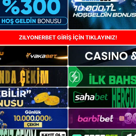
ZILYONERBET GİRİŞ İÇİN TIKLAYINIZ!