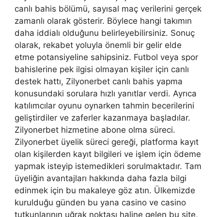
canlı bahis bölümü, sayısal maç verilerini gerçek
zamanlı olarak gösterir. Böylece hangi takımın
daha iddialı olduğunu belirleyebilirsiniz. Sonuç
olarak, rekabet yoluyla önemli bir gelir elde
etme potansiyeline sahipsiniz. Futbol veya spor
bahislerine pek ilgisi olmayan kişiler için canlı
destek hattı, Zilyonerbet canlı bahis yapma
konusundaki sorulara hızlı yanıtlar verdi. Ayrıca
katılımcılar oyunu oynarken tahmin becerilerini
geliştirdiler ve zaferler kazanmaya başladılar.
Zilyonerbet hizmetine abone olma süreci.
Zilyonerbet üyelik süreci gereği, platforma kayıt
olan kişilerden kayıt bilgileri ve işlem için ödeme
yapmak isteyip istemedikleri sorulmaktadır. Tam
üyeliğin avantajları hakkında daha fazla bilgi
edinmek için bu makaleye göz atın. Ülkemizde
kurulduğu günden bu yana casino ve casino
tutkunlarının uğrak noktası haline gelen bu site,