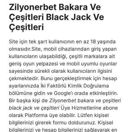
Zilyonerbet Bakara Ve
Çeşitleri Black Jack Ve
Çeşitleri
Site için tek şart kullanıcının en az 18 yaşında
olmasıdır.Site, mobil cihazlarından giriş yapan
kullanıcıların ulaşabildiği, çeşitli markalara ait
geniş oyun yelpazesi ve mobil uyumlu oyunlar
sayesinde sürekli olarak kullanıcıların ilgisini
çekmektedir. Bunu gerçekleştirmek için hesap
ayarlarınızda İki Faktörlü Kimlik Doğrulama
bölümüne gidin ve Google’ı orada etkinleştirin.
Bir başka kişi de
Zilyonerbet bakara ve çeşitleri
black jack ve çeşitleri
Üye Hizmetlerine abone
olarak Platforma üye olabilir. Lütfen kişisel
bilgilerinizi girerek formu doldurunuz. Kişisel
bilgilerinizi ve hesap bilgilerinizi sağlayarak en