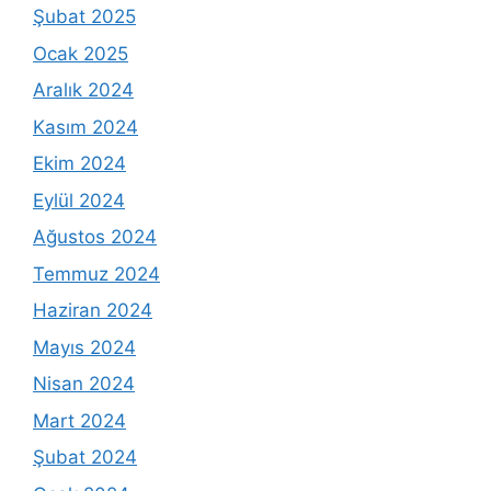
Şubat 2025
Ocak 2025
Aralık 2024
Kasım 2024
Ekim 2024
Eylül 2024
Ağustos 2024
Temmuz 2024
Haziran 2024
Mayıs 2024
Nisan 2024
Mart 2024
Şubat 2024