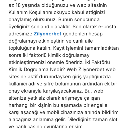
az 18 yaşında olduğunuzu ve web sitesinin
Kullanım Koşullarını okuyup kabul ettiğinizi
onaylamış olursunuz. Bunun sonucunda
üyeliğiniz sonlandırılacaktır. Son olarak e-posta
adresinize
Zilyonerbet
gönderilen hesap
doğrulamayı etkinleştirin ve canlı aile
topluluğuna katılın. Kayıt işlemini tamamladıktan
sonra iki faktörlü kimlik doğrulamayı
etkinleştirmenizi önemle öneririz. İki Faktörlü
Kimlik Doğrulama Nedir? Web Zilyonerbet web
sitesine aktif durumdayken giriş yaptığınızda
kullanıcı adı ve şifre bölümünün ardından ek bir
onay ekranıyla karşılaşacaksınız. Bu, web
sitenize yetkisiz olarak erişmeye çalışan
herhangi bir kişinin bu aşamada bir engelle
karşılaşacağı ve mobil cihazınıza anında bildirim
alacağınız anlamına gelir. Dilediğiniz zaman slot
ve canlı casino oyunlarına erişim