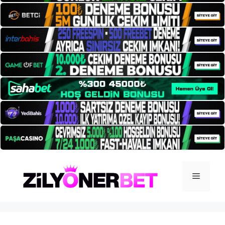
İçeriğe
atla
Menü