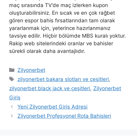
maç sırasında TV’de maç izlerken kupon
oluşturabilirsiniz. En sıcak ve en çok rağbet
gören espor bahis fırsatlarından tam olarak
yararlanmak için, yeterince hazırlanmanız
tavsiye edilir. Hiçbir bölümde MBS kuralı yoktur.
Rakip web sitelerindeki oranlar ve bahisler
sürekli olarak daha avantajlıdır.
Kategoriler
Zilyonerbet
Etiketler
zilyonerbet bakara slotları ve çeşitleri
,
zilyonerbet black jack ve çeşitleri
,
Zilyonerbet
Giriş
Yeni Zilyonerbet Giriş Adresi
Zilyonerbet Profesyonel Rota Bahisleri