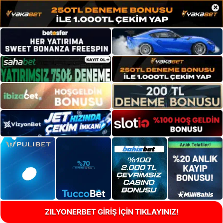
×
ZILYONERBET GİRİŞ İÇİN TIKLAYINIZ!