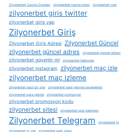
Zilyonerbet Casino Oyunları
zilyonerbet casino sitesi
zilyonerbet com
zilyonerbet giris twitter
zilyonerbet giris yap
Zilyonerbet Giriş
Zilyonerbet Güncel
Zilyonerbet Giriş Adresi
zilyonerbet güncel adres
zilyonerbet güncel adresi
zilyonerbet güvenlir mi
zilyonerbet hakkında
zilyonerbet maç izle
zilyonerbet instagram
zilyonerbet maç izleme
zilyonerbet nasil bir site
zilyonerbet para yatırma seçenekleri
zilyonerbet para çekme
zilyonerbet promosyon
zilyonerbet promosyon kodu
zilyonerbet sitesi
zilyonerbet spor bahisleri
Zilyonerbet Telegram
zilyonerbet tv
zilyonerbet tv izle
zilyonerbet web sitesi