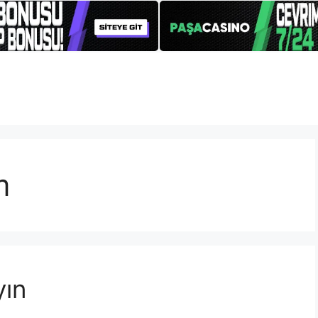
m
yın