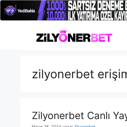
İçeriğe
atla
zilyonerbet erişi
Zilyonerbet Canlı Ya
Mayıs 18, 2024
yazar
Zilyonerbet