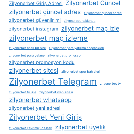
Zilyonerbet Güncel
Zilyonerbet Giriş Adresi
zilyonerbet güncel adres
zilyonerbet güncel adresi
zilyonerbet güvenlir mi
zilyonerbet hakkında
zilyonerbet maç izle
zilyonerbet instagram
zilyonerbet maç izleme
zilyonerbet nasil bir site
zilyonerbet para yatırma seçenekleri
zilyonerbet para çekme
zilyonerbet promosyon
zilyonerbet promosyon kodu
zilyonerbet sitesi
zilyonerbet spor bahisleri
Zilyonerbet Telegram
zilyonerbet tv
zilyonerbet tv izle
zilyonerbet web sitesi
zilyonerbet whatsapp
zilyonerbet yeni adresi
Zilyonerbet Yeni Giriş
zilyonerbet üyelik
zilyonerbet çevrimiçi destek