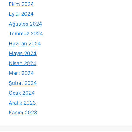
Ekim 2024
Eylül 2024
Ağustos 2024
Temmuz 2024
Haziran 2024
Mayıs 2024
Nisan 2024
Mart 2024
Şubat 2024
Ocak 2024
Aralık 2023
Kasım 2023