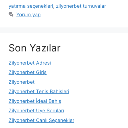
yatırma seçenekleri
,
zilyonerbet turnuvalar
Yorum yap
Son Yazılar
Zilyonerbet Adresi
Zilyonerbet Giriş
Zilyonerbet
Zilyonerbet Tenis Bahisleri
Zilyonerbet İdeal Bahis
Zilyonerbet Üye Soruları
Zilyonerbet Canlı Seçenekler