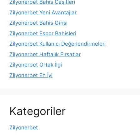
Zilyonerbet Bahis Çeşitleri
Zilyonerbet Yeni Avantajlar
Zilyonerbet Bahis Girişi
Zilyonerbet Espor Bahisleri
Zilyonerbet Kullanıcı Değerlendirmeleri
Zilyonerbet Haftalık Fırsatlar
Zilyonerbet Ortak İlgi
Zilyonerbet En İyi
Kategoriler
Zilyonerbet