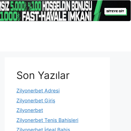
Son Yazılar
Zilyonerbet Adresi
Zilyonerbet Giriş
Zilyonerbet
Zilyonerbet Tenis Bahisleri
Zilyonerbet İdeal Bahis