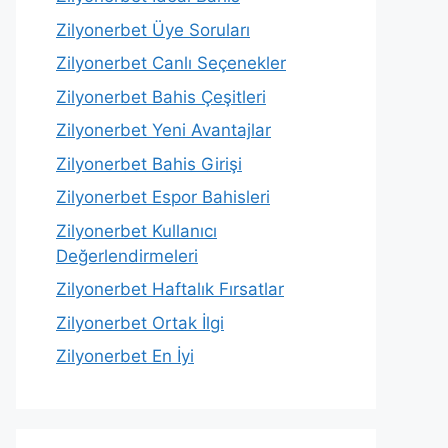
Zilyonerbet Üye Soruları
Zilyonerbet Canlı Seçenekler
Zilyonerbet Bahis Çeşitleri
Zilyonerbet Yeni Avantajlar
Zilyonerbet Bahis Girişi
Zilyonerbet Espor Bahisleri
Zilyonerbet Kullanıcı
Değerlendirmeleri
Zilyonerbet Haftalık Fırsatlar
Zilyonerbet Ortak İlgi
Zilyonerbet En İyi