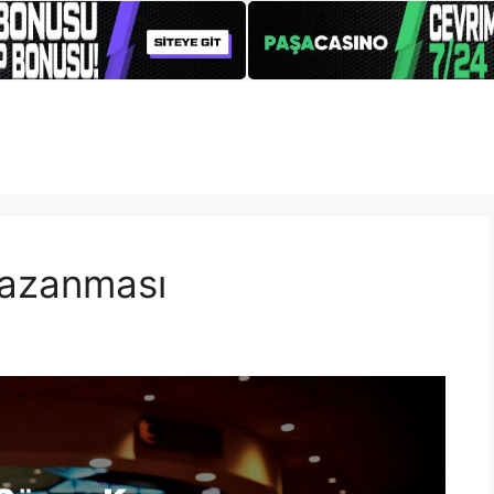
Kazanması