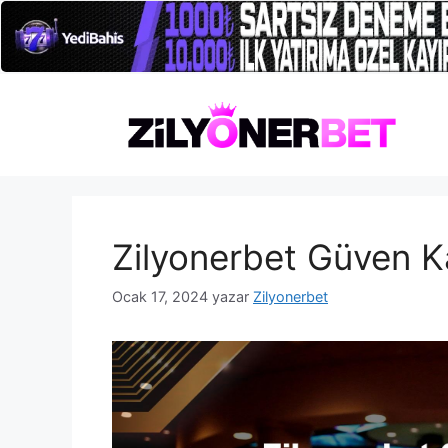
İçeriğe
atla
Zilyonerbet Güven 
Ocak 17, 2024
yazar
Zilyonerbet