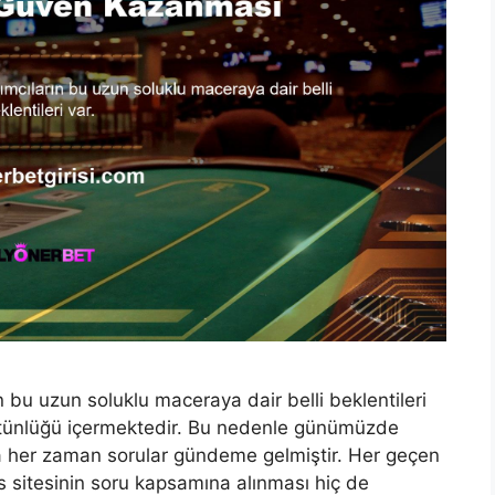
 bu uzun soluklu maceraya dair belli beklentileri
stünlüğü içermektedir. Bu nedenle günümüzde
da her zaman sorular gündeme gelmiştir. Her geçen
is sitesinin soru kapsamına alınması hiç de