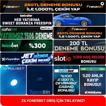
×
ZILYONERBET GİRİŞ İÇİN TIKLAYINIZ!