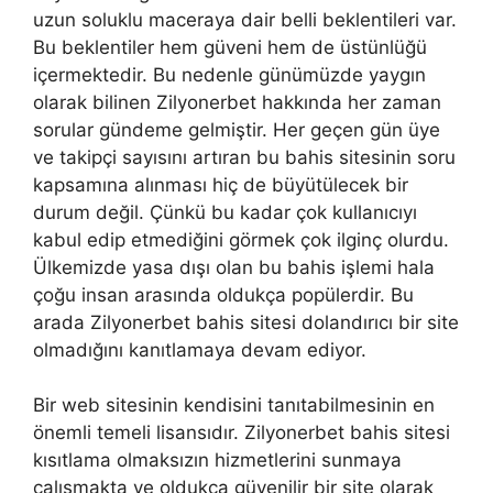
uzun soluklu maceraya dair belli beklentileri var.
Bu beklentiler hem güveni hem de üstünlüğü
içermektedir. Bu nedenle günümüzde yaygın
olarak bilinen Zilyonerbet hakkında her zaman
sorular gündeme gelmiştir. Her geçen gün üye
ve takipçi sayısını artıran bu bahis sitesinin soru
kapsamına alınması hiç de büyütülecek bir
durum değil. Çünkü bu kadar çok kullanıcıyı
kabul edip etmediğini görmek çok ilginç olurdu.
Ülkemizde yasa dışı olan bu bahis işlemi hala
çoğu insan arasında oldukça popülerdir. Bu
arada Zilyonerbet bahis sitesi dolandırıcı bir site
olmadığını kanıtlamaya devam ediyor.
Bir web sitesinin kendisini tanıtabilmesinin en
önemli temeli lisansıdır. Zilyonerbet bahis sitesi
kısıtlama olmaksızın hizmetlerini sunmaya
çalışmakta ve oldukça güvenilir bir site olarak