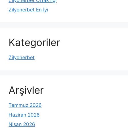
Zilyonerbet Ortak İlgi
Zilyonerbet En İyi
Kategoriler
Zilyonerbet
Arşivler
Temmuz 2026
Haziran 2026
Nisan 2026