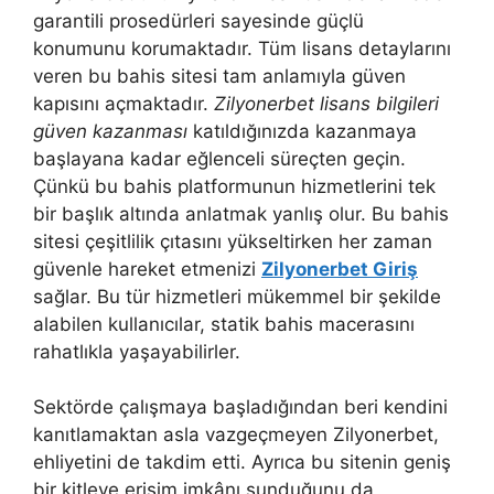
garantili prosedürleri sayesinde güçlü
konumunu korumaktadır. Tüm lisans detaylarını
veren bu bahis sitesi tam anlamıyla güven
kapısını açmaktadır.
Zilyonerbet lisans bilgileri
güven kazanması
katıldığınızda kazanmaya
başlayana kadar eğlenceli süreçten geçin.
Çünkü bu bahis platformunun hizmetlerini tek
bir başlık altında anlatmak yanlış olur. Bu bahis
sitesi çeşitlilik çıtasını yükseltirken her zaman
güvenle hareket etmenizi
Zilyonerbet Giriş
sağlar. Bu tür hizmetleri mükemmel bir şekilde
alabilen kullanıcılar, statik bahis macerasını
rahatlıkla yaşayabilirler.
Sektörde çalışmaya başladığından beri kendini
kanıtlamaktan asla vazgeçmeyen Zilyonerbet,
ehliyetini de takdim etti. Ayrıca bu sitenin geniş
bir kitleye erişim imkânı sunduğunu da