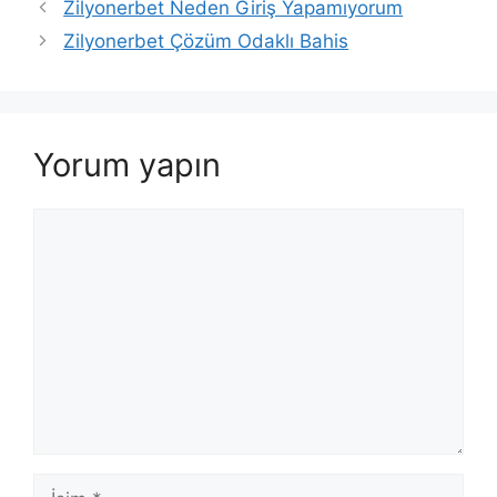
Zilyonerbet Neden Giriş Yapamıyorum
Zilyonerbet Çözüm Odaklı Bahis
Yorum yapın
Yorum
İsim