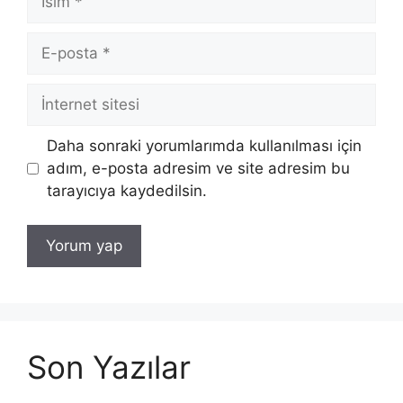
E-
posta
İnternet
sitesi
Daha sonraki yorumlarımda kullanılması için
adım, e-posta adresim ve site adresim bu
tarayıcıya kaydedilsin.
Son Yazılar