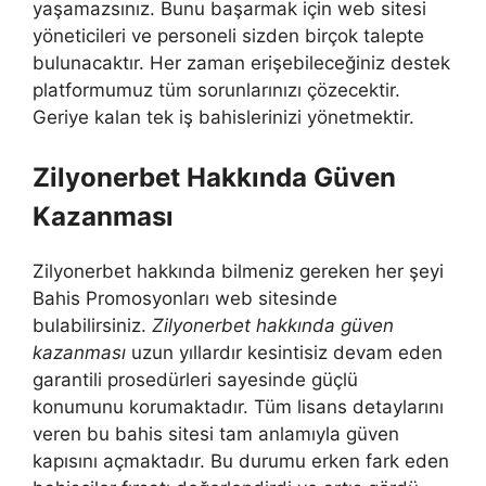
yaşamazsınız. Bunu başarmak için web sitesi
yöneticileri ve personeli sizden birçok talepte
bulunacaktır. Her zaman erişebileceğiniz destek
platformumuz tüm sorunlarınızı çözecektir.
Geriye kalan tek iş bahislerinizi yönetmektir.
Zilyonerbet Hakkında Güven
Kazanması
Zilyonerbet hakkında bilmeniz gereken her şeyi
Bahis Promosyonları web sitesinde
bulabilirsiniz.
Zilyonerbet hakkında güven
kazanması
uzun yıllardır kesintisiz devam eden
garantili prosedürleri sayesinde güçlü
konumunu korumaktadır. Tüm lisans detaylarını
veren bu bahis sitesi tam anlamıyla güven
kapısını açmaktadır. Bu durumu erken fark eden