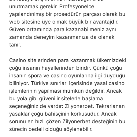
unutmamak gerekir. Profesyonelce
yapılandırılmış bir prosedürün parçası olarak bu
web sitesine üye olmak büyük bir avantajdır.
Güven ortamında para kazanabilmeniz aynı
zamanda deneyim kazanmanıza da olanak
tanır.
Casino sitelerinden para kazanmak ülkemizdeki
çoğu insanın hayallerinden biridir. Çünkü çoğu
insanın spora ve casino oyunlarına ilgi duyduğu
biliniyor. Türkiye sınırları içerisinde yasal casino
işlemlerinin yapılması mümkün değildir. Ancak
bu yola gibi güvenilir sitelerle başlama
seçeneğiniz de vardır: Zilyonerbet. Tekrarlanan
yasaklar çoğu bahisçinin korkusudur. Ancak
sorunu en hızlı çözen Zilyonerbet desteğinin bu
sürecin bedeli olduğu söylenebilir.