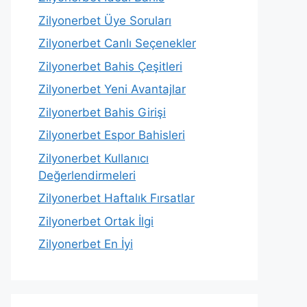
Zilyonerbet Üye Soruları
Zilyonerbet Canlı Seçenekler
Zilyonerbet Bahis Çeşitleri
Zilyonerbet Yeni Avantajlar
Zilyonerbet Bahis Girişi
Zilyonerbet Espor Bahisleri
Zilyonerbet Kullanıcı
Değerlendirmeleri
Zilyonerbet Haftalık Fırsatlar
Zilyonerbet Ortak İlgi
Zilyonerbet En İyi