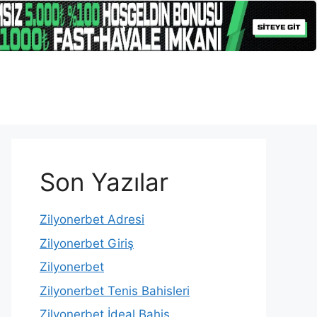
Son Yazılar
Zilyonerbet Adresi
Zilyonerbet Giriş
Zilyonerbet
Zilyonerbet Tenis Bahisleri
Zilyonerbet İdeal Bahis