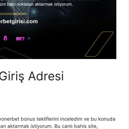
Giriş Adresi
Zilyonerbet bonus tekliflerini inceledim ve bu konuda
ı aktarmak istiyorum. Bu canlı bahis site,