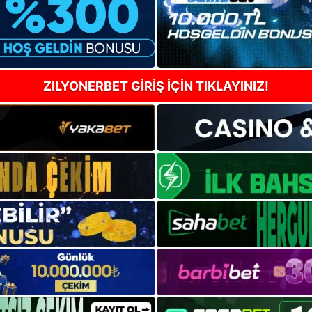
ZILYONERBET GİRİŞ İÇİN TIKLAYINIZ!