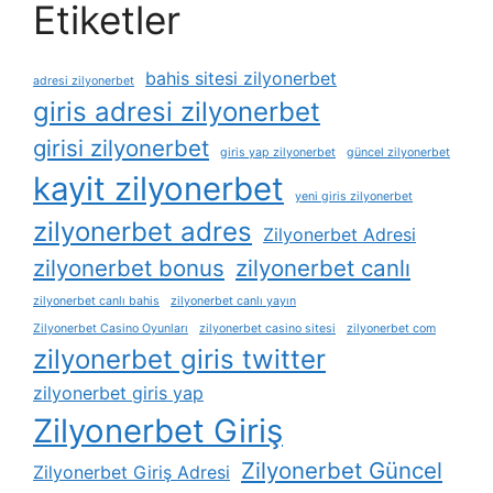
Etiketler
bahis sitesi zilyonerbet
adresi zilyonerbet
giris adresi zilyonerbet
girisi zilyonerbet
giris yap zilyonerbet
güncel zilyonerbet
kayit zilyonerbet
yeni giris zilyonerbet
zilyonerbet adres
Zilyonerbet Adresi
zilyonerbet bonus
zilyonerbet canlı
zilyonerbet canlı bahis
zilyonerbet canlı yayın
Zilyonerbet Casino Oyunları
zilyonerbet casino sitesi
zilyonerbet com
zilyonerbet giris twitter
zilyonerbet giris yap
Zilyonerbet Giriş
Zilyonerbet Güncel
Zilyonerbet Giriş Adresi