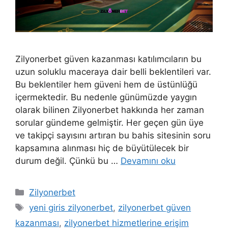
Zilyonerbet güven kazanması katılımcıların bu
uzun soluklu maceraya dair belli beklentileri var.
Bu beklentiler hem güveni hem de üstünlüğü
içermektedir. Bu nedenle günümüzde yaygın
olarak bilinen Zilyonerbet hakkında her zaman
sorular gündeme gelmiştir. Her geçen gün üye
ve takipçi sayısını artıran bu bahis sitesinin soru
kapsamına alınması hiç de büyütülecek bir
durum değil. Çünkü bu …
Devamını oku
Kategoriler
Zilyonerbet
Etiketler
yeni giris zilyonerbet
,
zilyonerbet güven
kazanması
,
zilyonerbet hizmetlerine erişim