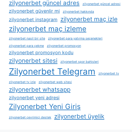
zilyonerbet güncel adres
zilyonerbet güncel adresi
zilyonerbet güvenlir mi
zilyonerbet hakkında
zilyonerbet maç izle
zilyonerbet instagram
zilyonerbet maç izleme
zilyonerbet nasil bir site
zilyonerbet para yatırma seçenekleri
zilyonerbet para çekme
zilyonerbet promosyon
zilyonerbet promosyon kodu
zilyonerbet sitesi
zilyonerbet spor bahisleri
Zilyonerbet Telegram
zilyonerbet tv
zilyonerbet tv izle
zilyonerbet web sitesi
zilyonerbet whatsapp
zilyonerbet yeni adresi
Zilyonerbet Yeni Giriş
zilyonerbet üyelik
zilyonerbet çevrimiçi destek