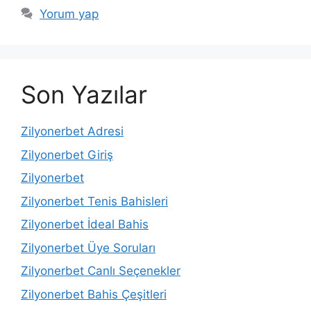
Yorum yap
Son Yazılar
Zilyonerbet Adresi
Zilyonerbet Giriş
Zilyonerbet
Zilyonerbet Tenis Bahisleri
Zilyonerbet İdeal Bahis
Zilyonerbet Üye Soruları
Zilyonerbet Canlı Seçenekler
Zilyonerbet Bahis Çeşitleri