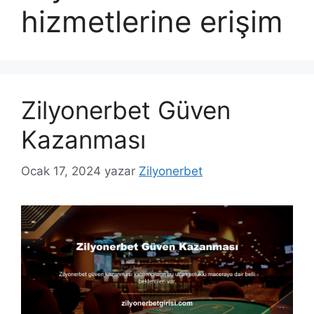
hizmetlerine erişim
Zilyonerbet Güven
Kazanması
Ocak 17, 2024
yazar
Zilyonerbet