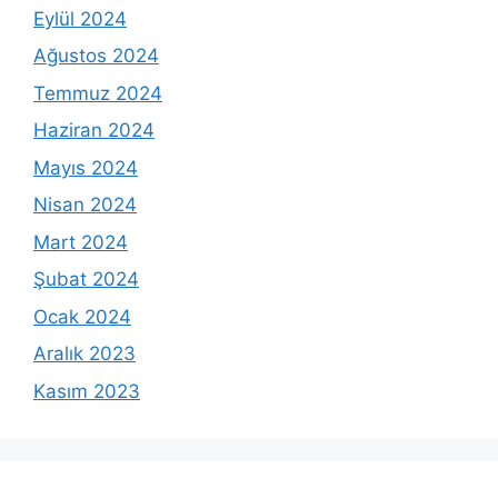
Eylül 2024
Ağustos 2024
Temmuz 2024
Haziran 2024
Mayıs 2024
Nisan 2024
Mart 2024
Şubat 2024
Ocak 2024
Aralık 2023
Kasım 2023