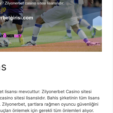
ns
bet lisansı mevcuttur: Zilyonerbet Casino sitesi
asino sitesi lisanslıdır. Bahis şirketinin tüm lisans
. Zilyonerbet, şartlara rağmen oyuncu güvenliğini
arı önlemek için gerekli tüm önlemleri alıyor.