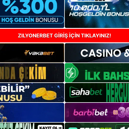
ZILYONERBET GİRİŞ İÇİN TIKLAYINIZ!