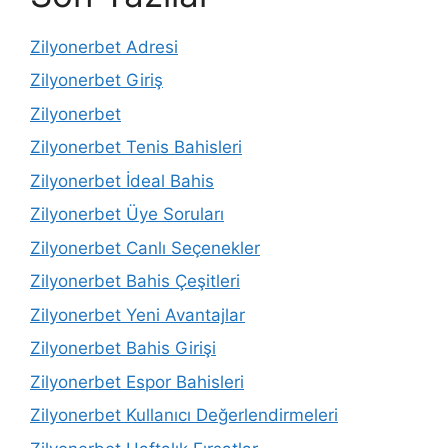
Zilyonerbet Adresi
Zilyonerbet Giriş
Zilyonerbet
Zilyonerbet Tenis Bahisleri
Zilyonerbet İdeal Bahis
Zilyonerbet Üye Soruları
Zilyonerbet Canlı Seçenekler
Zilyonerbet Bahis Çeşitleri
Zilyonerbet Yeni Avantajlar
Zilyonerbet Bahis Girişi
Zilyonerbet Espor Bahisleri
Zilyonerbet Kullanıcı Değerlendirmeleri