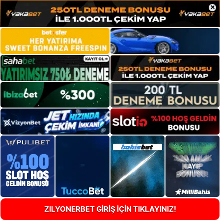
×
ZILYONERBET GİRİŞ İÇİN TIKLAYINIZ!