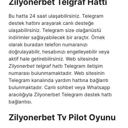
Zilyonerbet Telgraf Hattı
Bu hatta 24 saat ulaşabilirsiniz. Telegram
destek hattını arayarak canlı desteğe
ulaşabilirsiniz. Telegram size olağanüstü
indirimler sağlayabilecek bir araçtır. Örnek
olarak buradan telefon numaranızı
doğrulayabilir, hesabınızı engelleyebilir veya
aktif hale getirebilirsiniz. Web sitesinde
Zilyonerbet telgraf hattı
Telegram iletişim
numarası bulunmamaktadır. Web sitesinin
Telegram kanalında yardım hattına bağlantı
bulunmaktadır. Canlı sohbet veya Whatsapp
aracılığıyla Zilyonerbet Telegram destek hattı
bağlantısı.
Zilyonerbet Tv Pilot Oyunu