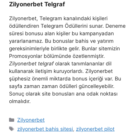
Zilyonerbet Telgraf
Zilyonerbet, Telegram kanalındaki kişileri
ödüllendiren Telegram Ödüllerini sunar. Deneme
süresi bonusu alan kişiler bu kampanyadan
yararlanamaz. Bu bonuslar bahis ve yatırım
gereksinimleriyle birlikte gelir. Bunlar sitemizin
Promosyonlar bölümünde özetlenmiştir.
Zilyonerbet telgraf
olarak tanımlananlar dil
kullanarak iletişim kuruyorlardı. Zilyonerbet
şüphesiz önemli miktarda bonus içeriği var. Bu
sayfa zaman zaman ödülleri güncelleyebilir.
Sonuç olarak site bonusları ana odak noktası
olmalıdır.
Kategoriler
Zilyonerbet
Etiketler
zilyonerbet bahis sitesi
,
zilyonerbet pilot