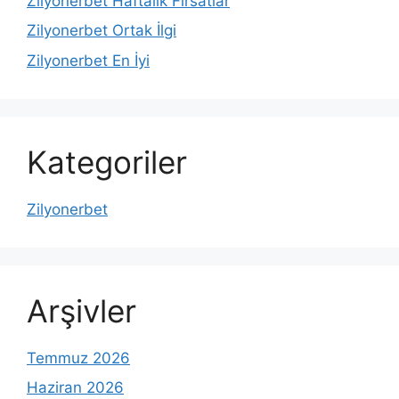
Zilyonerbet Haftalık Fırsatlar
Zilyonerbet Ortak İlgi
Zilyonerbet En İyi
Kategoriler
Zilyonerbet
Arşivler
Temmuz 2026
Haziran 2026