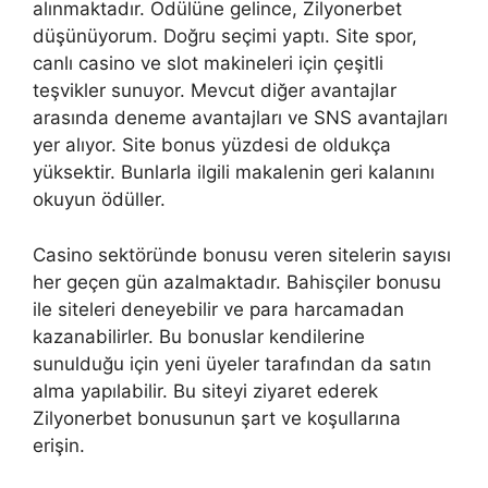
alınmaktadır. Ödülüne gelince, Zilyonerbet
düşünüyorum. Doğru seçimi yaptı. Site spor,
canlı casino ve slot makineleri için çeşitli
teşvikler sunuyor. Mevcut diğer avantajlar
arasında deneme avantajları ve SNS avantajları
yer alıyor. Site bonus yüzdesi de oldukça
yüksektir. Bunlarla ilgili makalenin geri kalanını
okuyun ödüller.
Casino sektöründe bonusu veren sitelerin sayısı
her geçen gün azalmaktadır. Bahisçiler bonusu
ile siteleri deneyebilir ve para harcamadan
kazanabilirler. Bu bonuslar kendilerine
sunulduğu için yeni üyeler tarafından da satın
alma yapılabilir. Bu siteyi ziyaret ederek
Zilyonerbet bonusunun şart ve koşullarına
erişin.