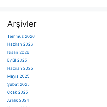
Arşivler
Temmuz 2026
Haziran 2026
Nisan 2026
Eylül 2025
Haziran 2025
Mayıs 2025
Şubat 2025
Ocak 2025
Aralık 2024