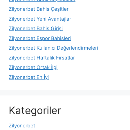
Zilyonerbet Bahis Çeşitleri
Zilyonerbet Yeni Avantajlar
Zilyonerbet Bahis Girişi
Zilyonerbet Espor Bahisleri
Zilyonerbet Kullanıcı Değerlendirmeleri
Zilyonerbet Haftalık Fırsatlar
Zilyonerbet Ortak İlgi
Zilyonerbet En İyi
Kategoriler
Zilyonerbet