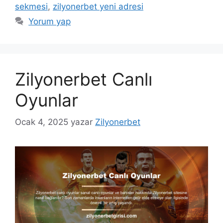
sekmesi
,
zilyonerbet yeni adresi
Yorum yap
Zilyonerbet Canlı
Oyunlar
Ocak 4, 2025
yazar
Zilyonerbet