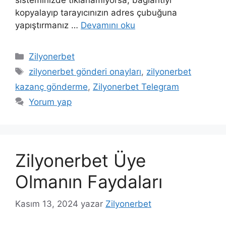
kopyalayıp tarayıcınızın adres çubuğuna
yapıştırmanız …
Devamını oku
Kategoriler
Zilyonerbet
Etiketler
zilyonerbet gönderi onayları
,
zilyonerbet
kazanç gönderme
,
Zilyonerbet Telegram
Yorum yap
Zilyonerbet Üye
Olmanın Faydaları
Kasım 13, 2024
yazar
Zilyonerbet