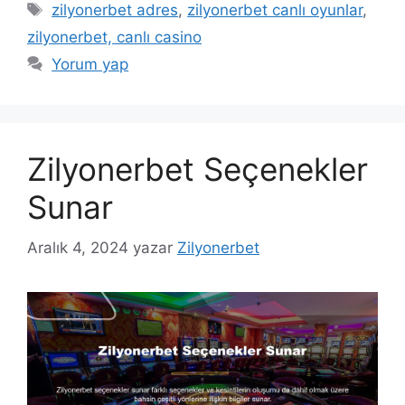
Etiketler
zilyonerbet adres
,
zilyonerbet canlı oyunlar
,
zilyonerbet, canlı casino
Yorum yap
Zilyonerbet Seçenekler
Sunar
Aralık 4, 2024
yazar
Zilyonerbet