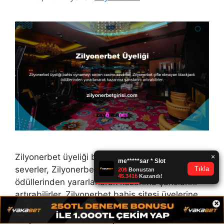
Zilyonerbet üyeliği bahis oynamayı seven casino
severler, Zilyonerbet çifte olmayan blackjack
ödüllerinden yararlanarak kazanma şanslarını
artırabilirler. Zilyonerbet bahis sitesi üyelerine
×
24 saat canlı destek sağlamaktadır. Müşteriler,
müşteri hizmetlerine ulaşarak bu konu hakkında