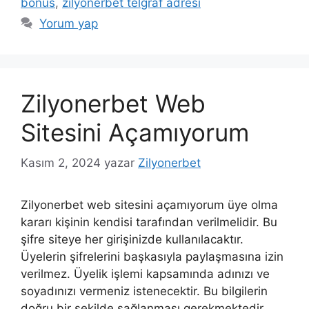
bonus
,
zilyonerbet telgraf adresi
Yorum yap
Zilyonerbet Web
Sitesini Açamıyorum
Kasım 2, 2024
yazar
Zilyonerbet
Zilyonerbet web sitesini açamıyorum üye olma
kararı kişinin kendisi tarafından verilmelidir. Bu
şifre siteye her girişinizde kullanılacaktır.
Üyelerin şifrelerini başkasıyla paylaşmasına izin
verilmez. Üyelik işlemi kapsamında adınızı ve
soyadınızı vermeniz istenecektir. Bu bilgilerin
doğru bir şekilde sağlanması gerekmektedir.