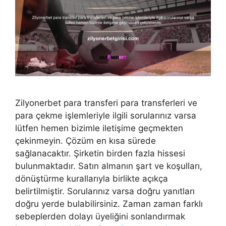
Zilyonerbet para transferi para transferleri ve
para çekme işlemleriyle ilgili sorularınız varsa
lütfen hemen bizimle iletişime geçmekten
çekinmeyin. Çözüm en kısa sürede
sağlanacaktır. Şirketin birden fazla hissesi
bulunmaktadır. Satın almanın şart ve koşulları,
dönüştürme kurallarıyla birlikte açıkça
belirtilmiştir. Sorularınız varsa doğru yanıtları
doğru yerde bulabilirsiniz. Zaman zaman farklı
sebeplerden dolayı üyeliğini sonlandırmak