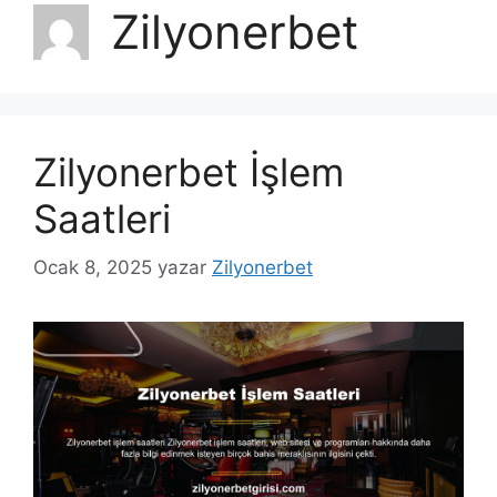
Zilyonerbet
Zilyonerbet İşlem
Saatleri
Ocak 8, 2025
yazar
Zilyonerbet