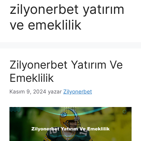
zilyonerbet yatırım
ve emeklilik
Zilyonerbet Yatırım Ve
Emeklilik
Kasım 9, 2024
yazar
Zilyonerbet