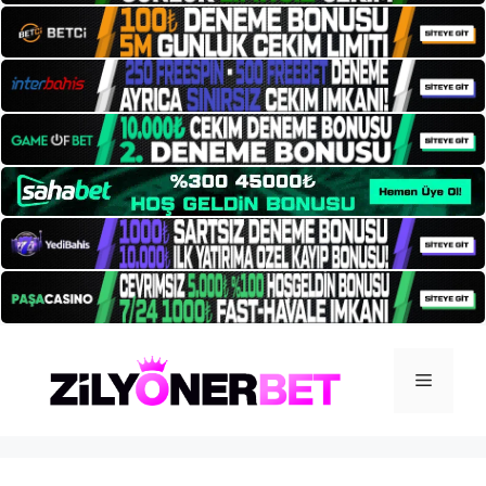
İçeriğe
atla
Menü