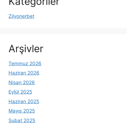
Kategoriler
Zilyonerbet
Arşivler
Temmuz 2026
Haziran 2026
Nisan 2026
Eylül 2025
Haziran 2025
Mayıs 2025
Şubat 2025