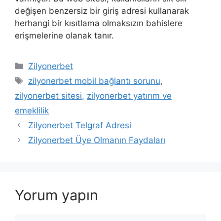
değişen benzersiz bir giriş adresi kullanarak
herhangi bir kısıtlama olmaksızın bahislere
erişmelerine olanak tanır.
Kategoriler
Zilyonerbet
Etiketler
zilyonerbet mobil bağlantı sorunu
,
zilyonerbet sitesi
,
zilyonerbet yatırım ve
emeklilik
Zilyonerbet Telgraf Adresi
Zilyonerbet Üye Olmanın Faydaları
Yorum yapın
Yorum