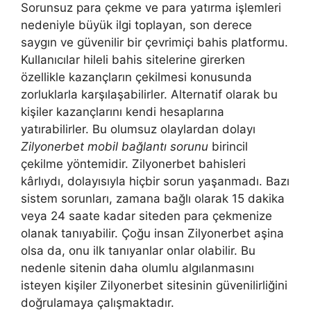
Sorunsuz para çekme ve para yatırma işlemleri
nedeniyle büyük ilgi toplayan, son derece
saygın ve güvenilir bir çevrimiçi bahis platformu.
Kullanıcılar hileli bahis sitelerine girerken
özellikle kazançların çekilmesi konusunda
zorluklarla karşılaşabilirler. Alternatif olarak bu
kişiler kazançlarını kendi hesaplarına
yatırabilirler. Bu olumsuz olaylardan dolayı
Zilyonerbet mobil bağlantı sorunu
birincil
çekilme yöntemidir. Zilyonerbet bahisleri
kârlıydı, dolayısıyla hiçbir sorun yaşanmadı. Bazı
sistem sorunları, zamana bağlı olarak 15 dakika
veya 24 saate kadar siteden para çekmenize
olanak tanıyabilir. Çoğu insan Zilyonerbet aşina
olsa da, onu ilk tanıyanlar onlar olabilir. Bu
nedenle sitenin daha olumlu algılanmasını
isteyen kişiler Zilyonerbet sitesinin güvenilirliğini
doğrulamaya çalışmaktadır.