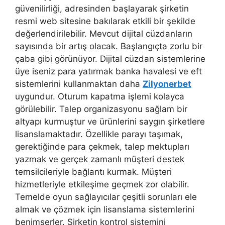
güvenilirliği, adresinden başlayarak şirketin
resmi web sitesine bakılarak etkili bir şekilde
değerlendirilebilir. Mevcut dijital cüzdanların
sayısında bir artış olacak. Başlangıçta zorlu bir
çaba gibi görünüyor. Dijital cüzdan sistemlerine
üye iseniz para yatırmak banka havalesi ve eft
sistemlerini kullanmaktan daha
Zilyonerbet
uygundur. Oturum kapatma işlemi kolayca
görülebilir. Talep organizasyonu sağlam bir
altyapı kurmuştur ve ürünlerini saygın şirketlere
lisanslamaktadır. Özellikle parayı taşımak,
gerektiğinde para çekmek, talep mektupları
yazmak ve gerçek zamanlı müşteri destek
temsilcileriyle bağlantı kurmak. Müşteri
hizmetleriyle etkileşime geçmek zor olabilir.
Temelde oyun sağlayıcılar çeşitli sorunları ele
almak ve çözmek için lisanslama sistemlerini
benimserler. Şirketin kontrol sistemini