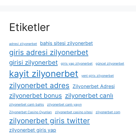
Etiketler
bahis sitesi zilyonerbet
adresi zilyonerbet
giris adresi zilyonerbet
girisi zilyonerbet
giris yap zilyonerbet
güncel zilyonerbet
kayit zilyonerbet
yeni giris zilyonerbet
zilyonerbet adres
Zilyonerbet Adresi
zilyonerbet bonus
zilyonerbet canlı
zilyonerbet canlı bahis
zilyonerbet canlı yayın
Zilyonerbet Casino Oyunları
zilyonerbet casino sitesi
zilyonerbet com
zilyonerbet giris twitter
zilyonerbet giris yap