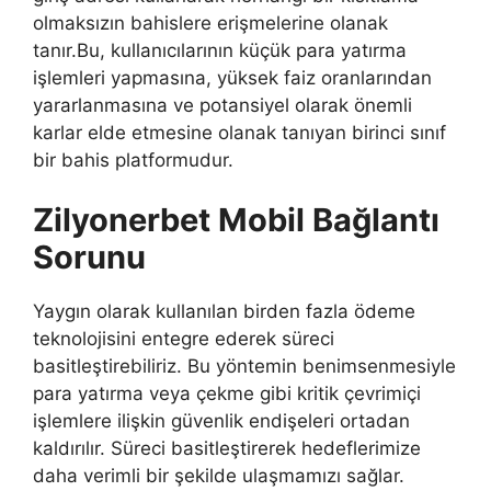
olmaksızın bahislere erişmelerine olanak
tanır.Bu, kullanıcılarının küçük para yatırma
işlemleri yapmasına, yüksek faiz oranlarından
yararlanmasına ve potansiyel olarak önemli
karlar elde etmesine olanak tanıyan birinci sınıf
bir bahis platformudur.
Zilyonerbet Mobil Bağlantı
Sorunu
Yaygın olarak kullanılan birden fazla ödeme
teknolojisini entegre ederek süreci
basitleştirebiliriz. Bu yöntemin benimsenmesiyle
para yatırma veya çekme gibi kritik çevrimiçi
işlemlere ilişkin güvenlik endişeleri ortadan
kaldırılır. Süreci basitleştirerek hedeflerimize
daha verimli bir şekilde ulaşmamızı sağlar.