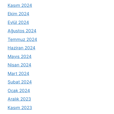
Kasım 2024
Ekim 2024
Eylül 2024
Ağustos 2024
Temmuz 2024
Haziran 2024
Mayıs 2024
Nisan 2024
Mart 2024
Şubat 2024
Ocak 2024
Aralık 2023
Kasım 2023