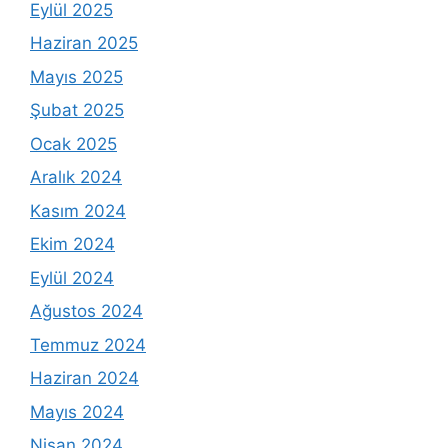
Eylül 2025
Haziran 2025
Mayıs 2025
Şubat 2025
Ocak 2025
Aralık 2024
Kasım 2024
Ekim 2024
Eylül 2024
Ağustos 2024
Temmuz 2024
Haziran 2024
Mayıs 2024
Nisan 2024