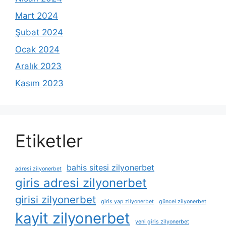
Mart 2024
Şubat 2024
Ocak 2024
Aralık 2023
Kasım 2023
Etiketler
bahis sitesi zilyonerbet
adresi zilyonerbet
giris adresi zilyonerbet
girisi zilyonerbet
giris yap zilyonerbet
güncel zilyonerbet
kayit zilyonerbet
yeni giris zilyonerbet