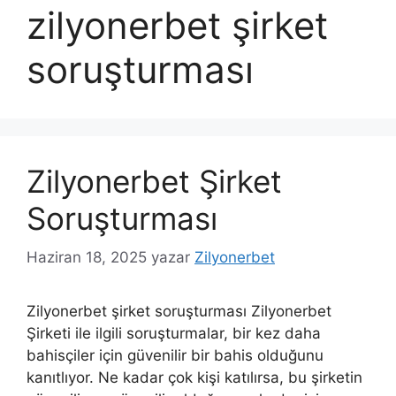
zilyonerbet şirket
soruşturması
Zilyonerbet Şirket
Soruşturması
Haziran 18, 2025
yazar
Zilyonerbet
Zilyonerbet şirket soruşturması Zilyonerbet
Şirketi ile ilgili soruşturmalar, bir kez daha
bahisçiler için güvenilir bir bahis olduğunu
kanıtlıyor. Ne kadar çok kişi katılırsa, bu şirketin