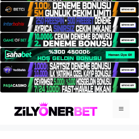
İçeriğe
atla
Menü