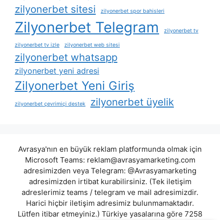
zilyonerbet sitesi
zilyonerbet spor bahisleri
Zilyonerbet Telegram
zilyonerbet tv
zilyonerbet tv izle
zilyonerbet web sitesi
zilyonerbet whatsapp
zilyonerbet yeni adresi
Zilyonerbet Yeni Giriş
zilyonerbet üyelik
zilyonerbet çevrimiçi destek
Avrasya'nın en büyük reklam platformunda olmak için
Microsoft Teams:
reklam@avrasyamarketing.com
adresimizden veya Telegram: @Avrasyamarketing
adresimizden irtibat kurabilirsiniz. (Tek iletişim
adreslerimiz teams / telegram ve mail adresimizdir.
Harici hiçbir iletişim adresimiz bulunmamaktadır.
Lütfen itibar etmeyiniz.) Türkiye yasalarına göre 7258