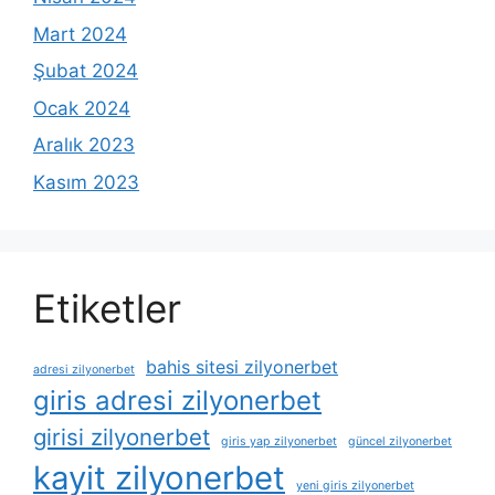
Mart 2024
Şubat 2024
Ocak 2024
Aralık 2023
Kasım 2023
Etiketler
bahis sitesi zilyonerbet
adresi zilyonerbet
giris adresi zilyonerbet
girisi zilyonerbet
giris yap zilyonerbet
güncel zilyonerbet
kayit zilyonerbet
yeni giris zilyonerbet