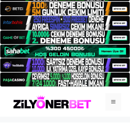
İçeriğe
atla
Menü