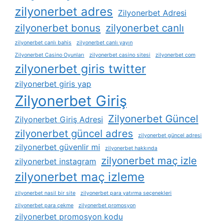
zilyonerbet adres
Zilyonerbet Adresi
zilyonerbet bonus
zilyonerbet canlı
zilyonerbet canlı bahis
zilyonerbet canlı yayın
Zilyonerbet Casino Oyunları
zilyonerbet casino sitesi
zilyonerbet com
zilyonerbet giris twitter
zilyonerbet giris yap
Zilyonerbet Giriş
Zilyonerbet Güncel
Zilyonerbet Giriş Adresi
zilyonerbet güncel adres
zilyonerbet güncel adresi
zilyonerbet güvenlir mi
zilyonerbet hakkında
zilyonerbet maç izle
zilyonerbet instagram
zilyonerbet maç izleme
zilyonerbet nasil bir site
zilyonerbet para yatırma seçenekleri
zilyonerbet para çekme
zilyonerbet promosyon
zilyonerbet promosyon kodu