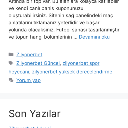
Altında bir top var. Bu alanlara kolayca katılabilir
ve kendi canlı bahis kuponunuzu
oluşturabilirsiniz. Sitenin sağ panelindeki maç
anlatılarını tıklamanız yeterlidir ve başarı
yolunda olacaksınız. Futbol sahası tasarlanmıştır
ve topun hangi bölümlerinin …
Devamını oku
Kategoriler
Zilyonerbet
Etiketler
Zilyonerbet Güncel
,
zilyonerbet spor
heyecanı
,
zilyonerbet yüksek derecelendirme
Yorum yap
Son Yazılar