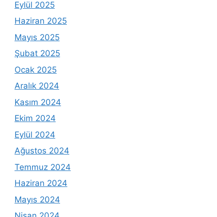
Eylül 2025
Haziran 2025
Mayıs 2025
Şubat 2025
Ocak 2025
Aralık 2024
Kasım 2024
Ekim 2024
Eylül 2024
Ağustos 2024
Temmuz 2024
Haziran 2024
Mayıs 2024
Nisan 2024