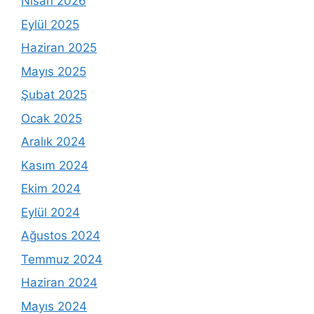
Nisan 2026
Eylül 2025
Haziran 2025
Mayıs 2025
Şubat 2025
Ocak 2025
Aralık 2024
Kasım 2024
Ekim 2024
Eylül 2024
Ağustos 2024
Temmuz 2024
Haziran 2024
Mayıs 2024