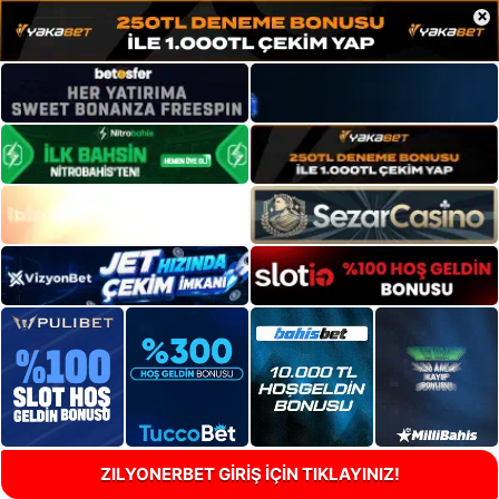
×
ZILYONERBET GİRİŞ İÇİN TIKLAYINIZ!