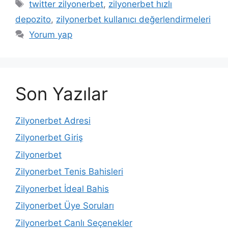
Etiketler
twitter zilyonerbet
,
zilyonerbet hızlı
depozito
,
zilyonerbet kullanıcı değerlendirmeleri
Yorum yap
Son Yazılar
Zilyonerbet Adresi
Zilyonerbet Giriş
Zilyonerbet
Zilyonerbet Tenis Bahisleri
Zilyonerbet İdeal Bahis
Zilyonerbet Üye Soruları
Zilyonerbet Canlı Seçenekler