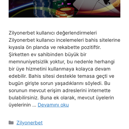
Zilyonerbet kullanıcı değerlendirmeleri
Zilyonerbet kullanıcı incelemeleri bahis sitelerine
kıyasla ön planda ve rekabette pozitiftir.
Şirketten ev sahibinden büyük bir
memnuniyetsizlik yoktur, bu nedenle herhangi
bir üye hizmetini kullanmaya kolayca devam
edebilir. Bahis sitesi destekle temasa geçti ve
bugün girişte sorun yaşadıklarını söyledi. Bu
sorunun mevcut erişim adreslerini internette
bulabilirsiniz. Buna ek olarak, mevcut üyelerin
üyelerinin …
Devamını oku
Kategoriler
Zilyonerbet