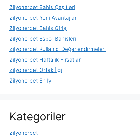
Zilyonerbet Bahis Çeşitleri
Zilyonerbet Yeni Avantajlar
Zilyonerbet Bahis Girişi
Zilyonerbet Espor Bahisleri
Zilyonerbet Kullanıcı Değerlendirmeleri
Zilyonerbet Haftalık Fırsatlar
Zilyonerbet Ortak İlgi
Zilyonerbet En İyi
Kategoriler
Zilyonerbet