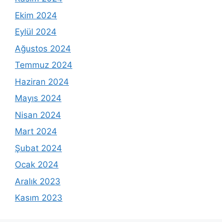
Ekim 2024
Eylül 2024
Ağustos 2024
Temmuz 2024
Haziran 2024
Mayıs 2024
Nisan 2024
Mart 2024
Şubat 2024
Ocak 2024
Aralık 2023
Kasım 2023