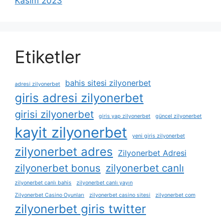
Kasım 2023
Etiketler
bahis sitesi zilyonerbet
adresi zilyonerbet
giris adresi zilyonerbet
girisi zilyonerbet
giris yap zilyonerbet
güncel zilyonerbet
kayit zilyonerbet
yeni giris zilyonerbet
zilyonerbet adres
Zilyonerbet Adresi
zilyonerbet bonus
zilyonerbet canlı
zilyonerbet canlı bahis
zilyonerbet canlı yayın
Zilyonerbet Casino Oyunları
zilyonerbet casino sitesi
zilyonerbet com
zilyonerbet giris twitter