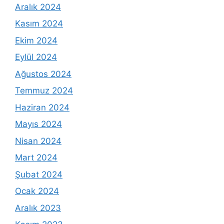
Aralık 2024
Kasım 2024
Ekim 2024
Eylül 2024
Ağustos 2024
Temmuz 2024
Haziran 2024
Mayıs 2024
Nisan 2024
Mart 2024
Şubat 2024
Ocak 2024
Aralık 2023