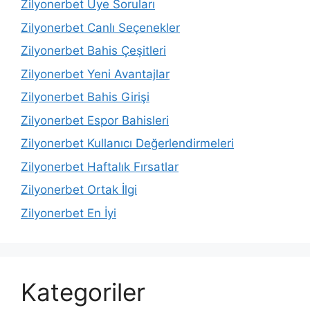
Zilyonerbet Üye Soruları
Zilyonerbet Canlı Seçenekler
Zilyonerbet Bahis Çeşitleri
Zilyonerbet Yeni Avantajlar
Zilyonerbet Bahis Girişi
Zilyonerbet Espor Bahisleri
Zilyonerbet Kullanıcı Değerlendirmeleri
Zilyonerbet Haftalık Fırsatlar
Zilyonerbet Ortak İlgi
Zilyonerbet En İyi
Kategoriler