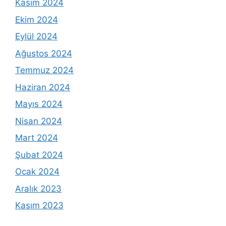
Kasım 2024
Ekim 2024
Eylül 2024
Ağustos 2024
Temmuz 2024
Haziran 2024
Mayıs 2024
Nisan 2024
Mart 2024
Şubat 2024
Ocak 2024
Aralık 2023
Kasım 2023