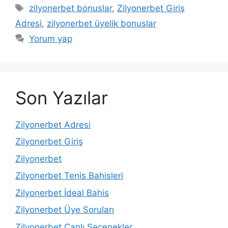
Etiketler
zilyonerbet bonuslar
,
Zilyonerbet Giriş
Adresi
,
zilyonerbet üyelik bonuslar
Yorum yap
Son Yazılar
Zilyonerbet Adresi
Zilyonerbet Giriş
Zilyonerbet
Zilyonerbet Tenis Bahisleri
Zilyonerbet İdeal Bahis
Zilyonerbet Üye Soruları
Zilyonerbet Canlı Seçenekler