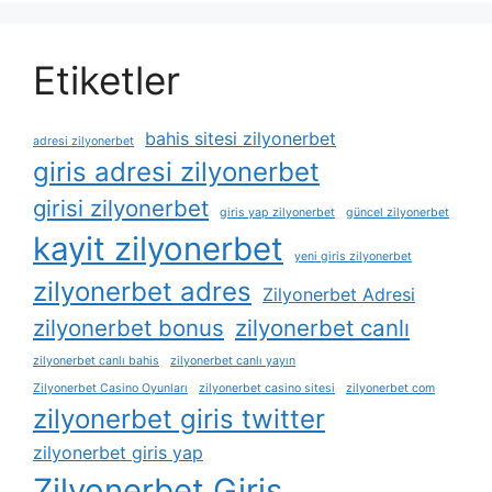
Etiketler
bahis sitesi zilyonerbet
adresi zilyonerbet
giris adresi zilyonerbet
girisi zilyonerbet
giris yap zilyonerbet
güncel zilyonerbet
kayit zilyonerbet
yeni giris zilyonerbet
zilyonerbet adres
Zilyonerbet Adresi
zilyonerbet bonus
zilyonerbet canlı
zilyonerbet canlı bahis
zilyonerbet canlı yayın
Zilyonerbet Casino Oyunları
zilyonerbet casino sitesi
zilyonerbet com
zilyonerbet giris twitter
zilyonerbet giris yap
Zilyonerbet Giriş