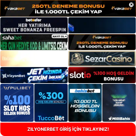
×
ZILYONERBET GİRİŞ İÇİN TIKLAYINIZ!