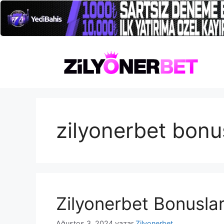
İçeriğe
atla
zilyonerbet bonu
Zilyonerbet Bonusla
Ağustos 3, 2024
yazar
Zilyonerbet