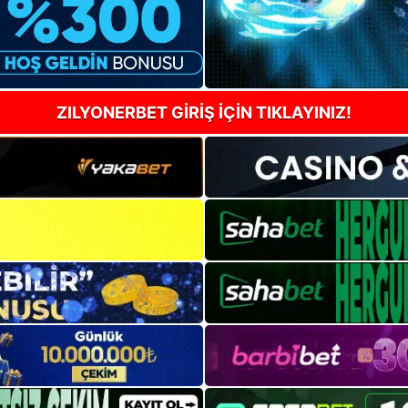
ZILYONERBET GİRİŞ İÇİN TIKLAYINIZ!