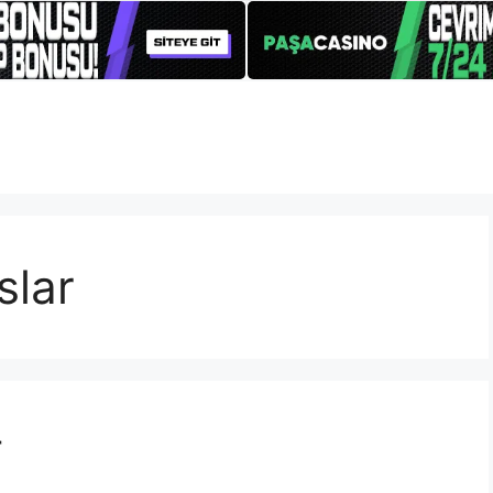
slar
r