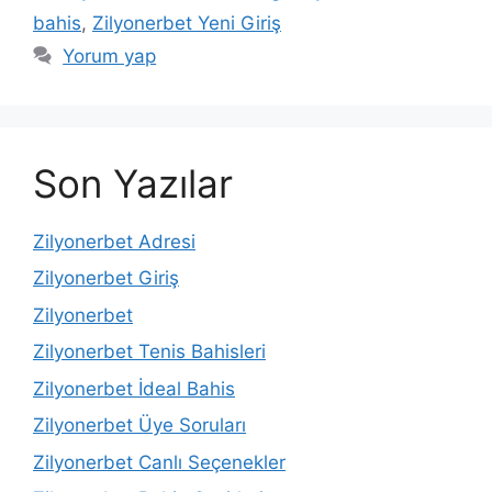
bahis
,
Zilyonerbet Yeni Giriş
Yorum yap
Son Yazılar
Zilyonerbet Adresi
Zilyonerbet Giriş
Zilyonerbet
Zilyonerbet Tenis Bahisleri
Zilyonerbet İdeal Bahis
Zilyonerbet Üye Soruları
Zilyonerbet Canlı Seçenekler