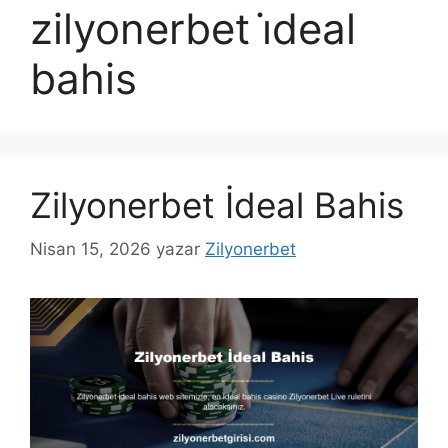
zilyonerbet i̇deal
bahis
Zilyonerbet İdeal Bahis
Nisan 15, 2026
yazar
Zilyonerbet