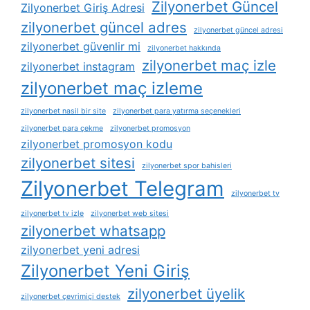
Zilyonerbet Güncel
Zilyonerbet Giriş Adresi
zilyonerbet güncel adres
zilyonerbet güncel adresi
zilyonerbet güvenlir mi
zilyonerbet hakkında
zilyonerbet maç izle
zilyonerbet instagram
zilyonerbet maç izleme
zilyonerbet nasil bir site
zilyonerbet para yatırma seçenekleri
zilyonerbet para çekme
zilyonerbet promosyon
zilyonerbet promosyon kodu
zilyonerbet sitesi
zilyonerbet spor bahisleri
Zilyonerbet Telegram
zilyonerbet tv
zilyonerbet tv izle
zilyonerbet web sitesi
zilyonerbet whatsapp
zilyonerbet yeni adresi
Zilyonerbet Yeni Giriş
zilyonerbet üyelik
zilyonerbet çevrimiçi destek