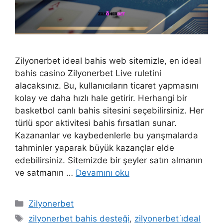
Zilyonerbet ideal bahis web sitemizle, en ideal
bahis casino Zilyonerbet Live ruletini
alacaksınız. Bu, kullanıcıların ticaret yapmasını
kolay ve daha hızlı hale getirir. Herhangi bir
basketbol canlı bahis sitesini seçebilirsiniz. Her
türlü spor aktivitesi bahis fırsatları sunar.
Kazananlar ve kaybedenlerle bu yarışmalarda
tahminler yaparak büyük kazançlar elde
edebilirsiniz. Sitemizde bir şeyler satın almanın
ve satmanın …
Devamını oku
Kategoriler
Zilyonerbet
Etiketler
zilyonerbet bahis desteği
,
zilyonerbet i̇deal