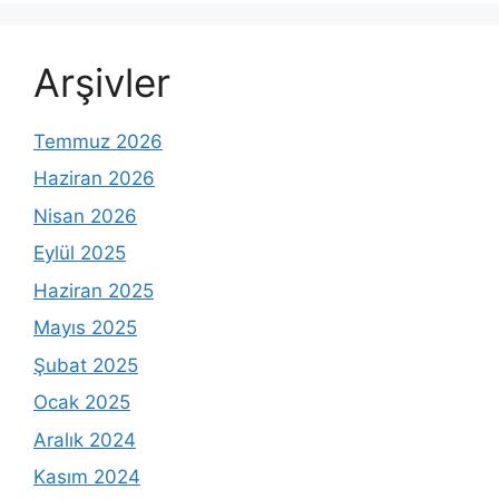
Arşivler
Temmuz 2026
Haziran 2026
Nisan 2026
Eylül 2025
Haziran 2025
Mayıs 2025
Şubat 2025
Ocak 2025
Aralık 2024
Kasım 2024