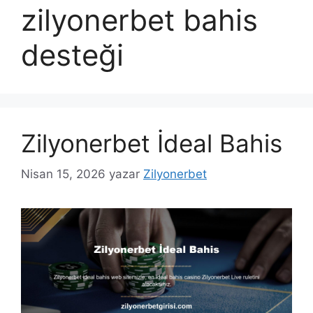
zilyonerbet bahis
desteği
Zilyonerbet İdeal Bahis
Nisan 15, 2026
yazar
Zilyonerbet