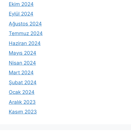
Ekim 2024
Eylül 2024
Ağustos 2024
Temmuz 2024
Haziran 2024
Mayıs 2024
Nisan 2024
Mart 2024
Şubat 2024
Ocak 2024
Aralık 2023
Kasım 2023