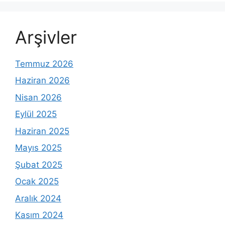
Arşivler
Temmuz 2026
Haziran 2026
Nisan 2026
Eylül 2025
Haziran 2025
Mayıs 2025
Şubat 2025
Ocak 2025
Aralık 2024
Kasım 2024