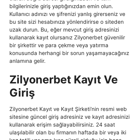
bilgilerinizle giriş yaptığınızdan emin olun.
Kullanıcı adınızı ve şifrenizi yanlış girerseniz ve
bu site sizi hesabınıza yönlendirirse o siteden
uzak durun. Bu, eğer mevcut giriş adresinizi
kullanarak kayıt olursanız Zilyonerbet güvenilir
bir şirkettir ve para çekme veya yatırma
konusunda herhangi bir sorun yaşamayacağınız
anlamına gelir.
Zilyonerbet Kayıt Ve
Giriş
Zilyonerbet Kayıt ve Kayıt Şirketi’nin resmi web
sitesine güncel giriş adresiniz ve kayıt adresinizi
kullanarak erişim sağlayabilirsiniz. 24 saat
ulaşılabilir olan bu firmanın haftada bir veya iki