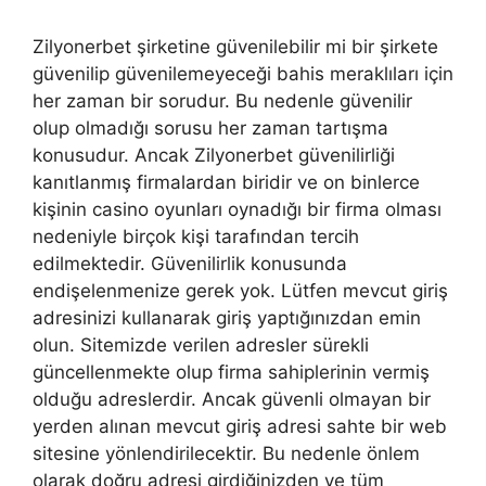
Zilyonerbet şirketine güvenilebilir mi bir şirkete
güvenilip güvenilemeyeceği bahis meraklıları için
her zaman bir sorudur. Bu nedenle güvenilir
olup olmadığı sorusu her zaman tartışma
konusudur. Ancak Zilyonerbet güvenilirliği
kanıtlanmış firmalardan biridir ve on binlerce
kişinin casino oyunları oynadığı bir firma olması
nedeniyle birçok kişi tarafından tercih
edilmektedir. Güvenilirlik konusunda
endişelenmenize gerek yok. Lütfen mevcut giriş
adresinizi kullanarak giriş yaptığınızdan emin
olun. Sitemizde verilen adresler sürekli
güncellenmekte olup firma sahiplerinin vermiş
olduğu adreslerdir. Ancak güvenli olmayan bir
yerden alınan mevcut giriş adresi sahte bir web
sitesine yönlendirilecektir. Bu nedenle önlem
olarak doğru adresi girdiğinizden ve tüm