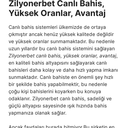
Zilyonerbet Canlı Bahis,
Yüksek Oranlar, Avantaj
Canlı bahis sistemleri ülkemizde de ortaya
çıkmıştır ancak henüz yüksek kalitede değildir
ve yüksek oranlar sunmamaktadır. Bu nedenle
uzun yıllardır bu canlı bahis sistemini sağlayan
Zilyonerbet canlı bahis, yüksek oranlar, avantaj
,
en kaliteli bahis altyapısını sağlayarak canlı
bahisleri daha kolay ve daha hızlı yapma imkanı
sunmaktadır. Canlı bahiste en önemli şey hızlı
bir şekilde bahis yapabilmektir, bu nedenle
çoğu kişi bahislerini koyarken bu konuya
odaklanır. Zilyonerbet canlı bahis, sadeliği ve
güçlü altyapısı sayesinde ışık hızında bahis
yapmanıza olanak sağlar.
Ancak faydaları burada bitmiyor.Bu şirketin en