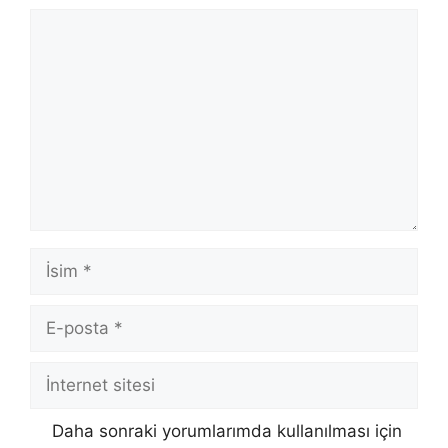
Yorum
İsim
E-
posta
İnternet
sitesi
Daha sonraki yorumlarımda kullanılması için