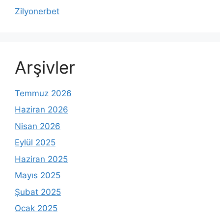
Zilyonerbet
Arşivler
Temmuz 2026
Haziran 2026
Nisan 2026
Eylül 2025
Haziran 2025
Mayıs 2025
Şubat 2025
Ocak 2025