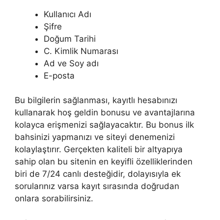
Kullanıcı Adı
Şifre
Doğum Tarihi
C. Kimlik Numarası
Ad ve Soy adı
E-posta
Bu bilgilerin sağlanması, kayıtlı hesabınızı
kullanarak hoş geldin bonusu ve avantajlarına
kolayca erişmenizi sağlayacaktır. Bu bonus ilk
bahsinizi yapmanızı ve siteyi denemenizi
kolaylaştırır. Gerçekten kaliteli bir altyapıya
sahip olan bu sitenin en keyifli özelliklerinden
biri de 7/24 canlı desteğidir, dolayısıyla ek
sorularınız varsa kayıt sırasında doğrudan
onlara sorabilirsiniz.