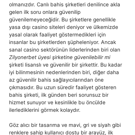
olmanızdır. Canlı bahis şirketleri denilince akla
gelen ilk soru onlara güvenilip
güvenilemeyeceğidir. Bu şirketlere genellikle
yasa dışı casino siteleri deniyor ve ülkemizde
yasal olarak faaliyet göstermedikleri için
insanlar bu şirketlerden şüpheleniyor. Ancak
sanal casino sektörünün liderlerinden biri olan
Zilyonerbet üyesi şirketine güvenilebilir mi
şirketi lisanslı ve güvenilir bir şirkettir. Bu kadar
iyi bilinmesinin nedenlerinden biri, diğer daha
az güvenilir bahis sağlayıcılarından öne
çıkmasıdır. Bu uzun süredir faaliyet gösteren
bahis şirketi, ilk günden beri sorunsuz bir
hizmet sunuyor ve kesinlikle bu öncülde
ilerlediklerini görmek kolaydır.
Göz alıcı bir tasarıma ve mavi, gri ve siyah gibi
renklere sahip kullanıcı dostu bir arayüz, ilk