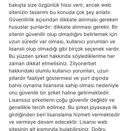
bakışta size özgünlük hissi verir, ancak web
sitenizin tasarımı bu konuda çok şey anlatır.
Güvenilirlik açısından dikkate alınması gereken
hususlar şunlardır: dikkate alınması gerekir. Bir
sitenin güvenilir olup olmadığını belirlemek için
uzun süredir var olması, kullanıcı yorumları ve
lisanslı olup olmadığı gibi birçok seçenek vardır.
Bu yüzden şirket hakkında söylediklerime her
zaman dikkat etmelisiniz. Zilyonerbet
hakkındaki olumlu kullanıcı yorumları, uzun
yıllardır faaliyet göstermesi ve yurt dışında
bahis oynama lisansına sahip olması nedeniyle
onu güvenilir bir şirket haline getirmektedir.
Lisanssız şirketlerin çoğu güvenilir değildir ve
genellikle tercih edilmez. Bu şirket piyasaya ilk
girdiğinden beri lisanslama hizmeti vermektedir
ve vermeye devam edecektir. Lisansı web
sitesinin alt kısmında bulabilirsiniz. Doğru