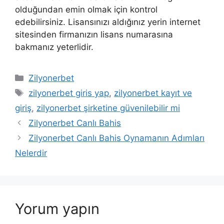
olduğundan emin olmak için kontrol
edebilirsiniz. Lisansınızı aldığınız yerin internet
sitesinden firmanızın lisans numarasına
bakmanız yeterlidir.
Kategoriler
Zilyonerbet
Etiketler
zilyonerbet giris yap
,
zilyonerbet kayıt ve
giriş
,
zilyonerbet şirketine güvenilebilir mi
Zilyonerbet Canlı Bahis
Zilyonerbet Canlı Bahis Oynamanın Adımları
Nelerdir
Yorum yapın