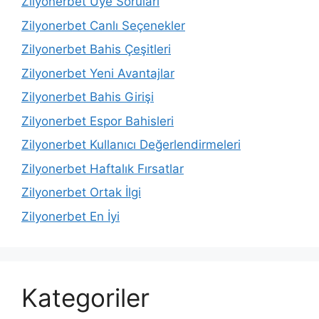
Zilyonerbet Üye Soruları
Zilyonerbet Canlı Seçenekler
Zilyonerbet Bahis Çeşitleri
Zilyonerbet Yeni Avantajlar
Zilyonerbet Bahis Girişi
Zilyonerbet Espor Bahisleri
Zilyonerbet Kullanıcı Değerlendirmeleri
Zilyonerbet Haftalık Fırsatlar
Zilyonerbet Ortak İlgi
Zilyonerbet En İyi
Kategoriler