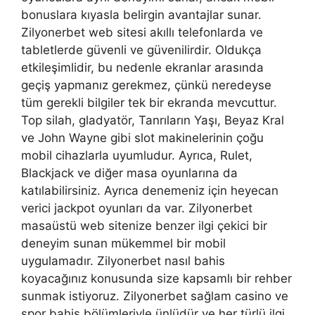
bonuslara kıyasla belirgin avantajlar sunar.
Zilyonerbet web sitesi akıllı telefonlarda ve
tabletlerde güvenli ve güvenilirdir. Oldukça
etkileşimlidir, bu nedenle ekranlar arasında
geçiş yapmanız gerekmez, çünkü neredeyse
tüm gerekli bilgiler tek bir ekranda mevcuttur.
Top silah, gladyatör, Tanrıların Yaşı, Beyaz Kral
ve John Wayne gibi slot makinelerinin çoğu
mobil cihazlarla uyumludur. Ayrıca, Rulet,
Blackjack ve diğer masa oyunlarına da
katılabilirsiniz. Ayrıca denemeniz için heyecan
verici jackpot oyunları da var. Zilyonerbet
masaüstü web sitenize benzer ilgi çekici bir
deneyim sunan mükemmel bir mobil
uygulamadır. Zilyonerbet nasıl bahis
koyacağınız konusunda size kapsamlı bir rehber
sunmak istiyoruz. Zilyonerbet sağlam casino ve
spor bahis bölümleriyle ünlüdür ve her türlü ilgi