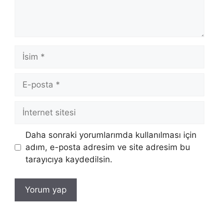
İsim
E-
posta
İnternet
sitesi
Daha sonraki yorumlarımda kullanılması için
adım, e-posta adresim ve site adresim bu
tarayıcıya kaydedilsin.