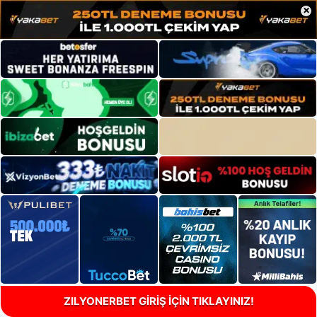
×
ZILYONERBET GİRİŞ İÇİN TIKLAYINIZ!