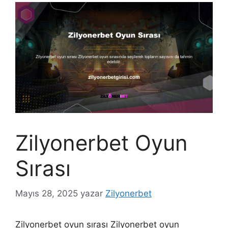
Zilyonerbet Oyun
Sırası
Mayıs 28, 2025
yazar
Zilyonerbet
Zilyonerbet oyun sırası Zilyonerbet oyun