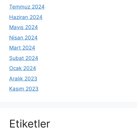
Temmuz 2024
Haziran 2024
Mayıs 2024
Nisan 2024
Mart 2024
Şubat 2024
Ocak 2024
Aralık 2023
Kasım 2023
Etiketler