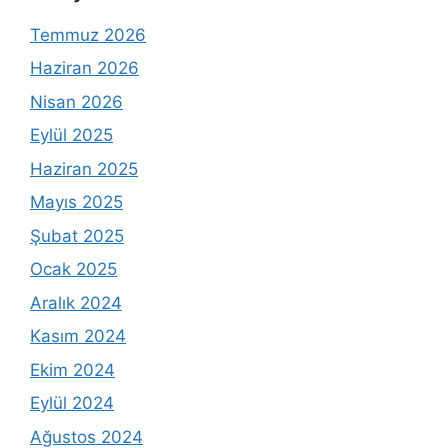
Temmuz 2026
Haziran 2026
Nisan 2026
Eylül 2025
Haziran 2025
Mayıs 2025
Şubat 2025
Ocak 2025
Aralık 2024
Kasım 2024
Ekim 2024
Eylül 2024
Ağustos 2024