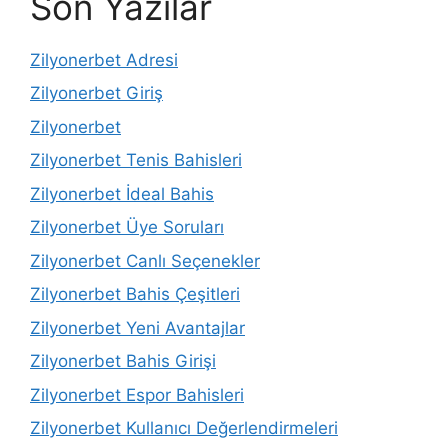
Son Yazılar
Zilyonerbet Adresi
Zilyonerbet Giriş
Zilyonerbet
Zilyonerbet Tenis Bahisleri
Zilyonerbet İdeal Bahis
Zilyonerbet Üye Soruları
Zilyonerbet Canlı Seçenekler
Zilyonerbet Bahis Çeşitleri
Zilyonerbet Yeni Avantajlar
Zilyonerbet Bahis Girişi
Zilyonerbet Espor Bahisleri
Zilyonerbet Kullanıcı Değerlendirmeleri