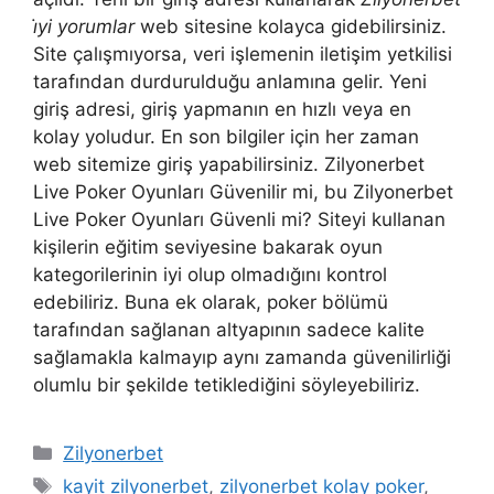
i̇yi yorumlar
web sitesine kolayca gidebilirsiniz.
Site çalışmıyorsa, veri işlemenin iletişim yetkilisi
tarafından durdurulduğu anlamına gelir. Yeni
giriş adresi, giriş yapmanın en hızlı veya en
kolay yoludur. En son bilgiler için her zaman
web sitemize giriş yapabilirsiniz. Zilyonerbet
Live Poker Oyunları Güvenilir mi, bu Zilyonerbet
Live Poker Oyunları Güvenli mi? Siteyi kullanan
kişilerin eğitim seviyesine bakarak oyun
kategorilerinin iyi olup olmadığını kontrol
edebiliriz. Buna ek olarak, poker bölümü
tarafından sağlanan altyapının sadece kalite
sağlamakla kalmayıp aynı zamanda güvenilirliği
olumlu bir şekilde tetiklediğini söyleyebiliriz.
Kategoriler
Zilyonerbet
Etiketler
kayit zilyonerbet
,
zilyonerbet kolay poker
,