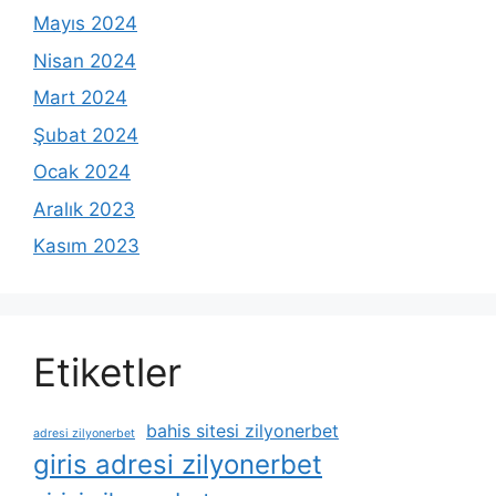
Mayıs 2024
Nisan 2024
Mart 2024
Şubat 2024
Ocak 2024
Aralık 2023
Kasım 2023
Etiketler
bahis sitesi zilyonerbet
adresi zilyonerbet
giris adresi zilyonerbet