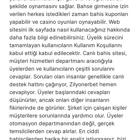
şekilde oynamasını sağlar. Bahse girmesine izin
verilen herkes istedikleri zaman bahis kuponları
yapabilir ve casino oyunları oynayabilir. Web
sitesini ilk sayfada nasıl kullanacağınız hakkında
daha fazla bilgi edinebilirsiniz. Üyelik sürecini
tamamlayan kullanıcıların Kullanım Koşullarını
kabul ettiği kabul edilecektir. Canlı bahis sitesi,
müşteri hizmetleri departmanı aracılığıyla
üyelerden ve kullanıcıların çeşitli sorularını
cevaplar. Soruları olan insanlar genellikle canlı
destek hattını çağırıyor, Zilyonerbet hemen
cevaplıyor. Üyeler başlarındaki cevapları
düşünürler, ancak onları diğer insanların
fikirlerinde de görürler. Şirket için çalışan kişiler
müşterilere sorunlarında yardımcı olur. Üyeler
otomasyon departmanından değil, gerçek
temsilcilerden cevap alırlar. En ciddi
bahisçilerden harika bir analiz istiyorsanız, bizi