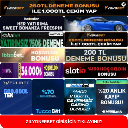
×
ZILYONERBET GİRİŞ İÇİN TIKLAYINIZ!