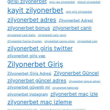
girisi zilyonerbet
giris yap zilyonerbet
güncel zilyonerbet
kayit zilyonerbet
yeni giris zilyonerbet
zilyonerbet adres
Zilyonerbet Adresi
zilyonerbet bonus
zilyonerbet canlı
zilyonerbet canlı bahis
zilyonerbet canlı yayın
Zilyonerbet Casino Oyunları
zilyonerbet casino sitesi
zilyonerbet com
zilyonerbet giris twitter
zilyonerbet giris yap
Zilyonerbet Giriş
Zilyonerbet Güncel
Zilyonerbet Giriş Adresi
zilyonerbet güncel adres
zilyonerbet güncel adresi
zilyonerbet güvenlir mi
zilyonerbet hakkında
zilyonerbet maç izle
zilyonerbet instagram
zilyonerbet maç izleme