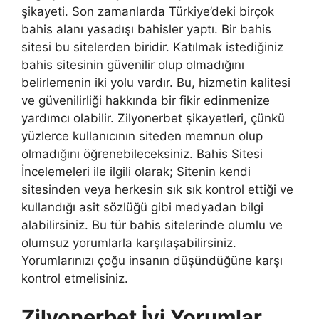
şikayeti. Son zamanlarda Türkiye’deki birçok
bahis alanı yasadışı bahisler yaptı. Bir bahis
sitesi bu sitelerden biridir. Katılmak istediğiniz
bahis sitesinin güvenilir olup olmadığını
belirlemenin iki yolu vardır. Bu, hizmetin kalitesi
ve güvenilirliği hakkında bir fikir edinmenize
yardımcı olabilir. Zilyonerbet şikayetleri, çünkü
yüzlerce kullanıcının siteden memnun olup
olmadığını öğrenebileceksiniz. Bahis Sitesi
İncelemeleri ile ilgili olarak; Sitenin kendi
sitesinden veya herkesin sık sık kontrol ettiği ve
kullandığı asit sözlüğü gibi medyadan bilgi
alabilirsiniz. Bu tür bahis sitelerinde olumlu ve
olumsuz yorumlarla karşılaşabilirsiniz.
Yorumlarınızı çoğu insanın düşündüğüne karşı
kontrol etmelisiniz.
Zilyonerbet İyi Yorumlar