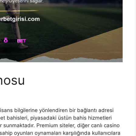
nosu
isans bilgilerine yönlendiren bir bağlantı adresi
bet bahisleri, piyasadaki üstün bahis hizmetleri
r sunmaktadır. Premium siteler, diğer canlı casino
sahip oyunları oynamaları karşılığında kullanıcılara