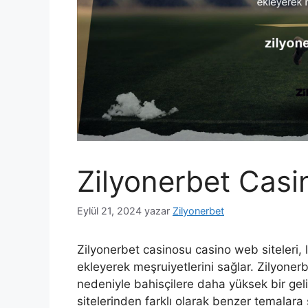
Zilyonerbet Casi
Eylül 21, 2024
yazar
Zilyonerbet
Zilyonerbet casinosu casino web siteleri, l
ekleyerek meşruiyetlerini sağlar. Zilyoner
nedeniyle bahisçilere daha yüksek bir geli
sitelerinden farklı olarak benzer temalara 