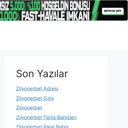
Son Yazılar
Zilyonerbet Adresi
Zilyonerbet Giriş
Zilyonerbet
Zilyonerbet Tenis Bahisleri
Zilyonerbet İdeal Bahis