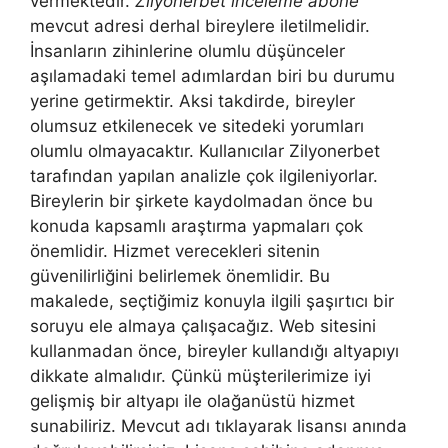
vermektedir.
Zilyonerbet i̇nceleme abone
mevcut adresi derhal bireylere iletilmelidir.
İnsanların zihinlerine olumlu düşünceler
aşılamadaki temel adımlardan biri bu durumu
yerine getirmektir. Aksi takdirde, bireyler
olumsuz etkilenecek ve sitedeki yorumları
olumlu olmayacaktır. Kullanıcılar Zilyonerbet
tarafından yapılan analizle çok ilgileniyorlar.
Bireylerin bir şirkete kaydolmadan önce bu
konuda kapsamlı araştırma yapmaları çok
önemlidir. Hizmet verecekleri sitenin
güvenilirliğini belirlemek önemlidir. Bu
makalede, seçtiğimiz konuyla ilgili şaşırtıcı bir
soruyu ele almaya çalışacağız. Web sitesini
kullanmadan önce, bireyler kullandığı altyapıyı
dikkate almalıdır. Çünkü müşterilerimize iyi
gelişmiş bir altyapı ile olağanüstü hizmet
sunabiliriz. Mevcut adı tıklayarak lisansı anında