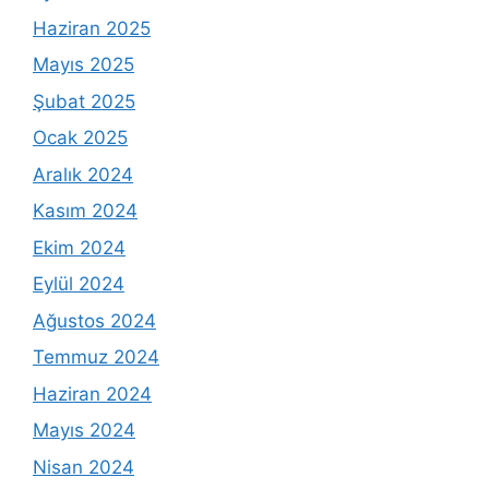
Haziran 2025
Mayıs 2025
Şubat 2025
Ocak 2025
Aralık 2024
Kasım 2024
Ekim 2024
Eylül 2024
Ağustos 2024
Temmuz 2024
Haziran 2024
Mayıs 2024
Nisan 2024