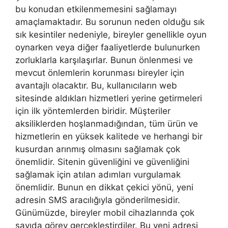
bu konudan etkilenmemesini sağlamayı
amaçlamaktadır. Bu sorunun neden olduğu sık
sık kesintiler nedeniyle, bireyler genellikle oyun
oynarken veya diğer faaliyetlerde bulunurken
zorluklarla karşılaşırlar. Bunun önlenmesi ve
mevcut önlemlerin korunması bireyler için
avantajlı olacaktır. Bu, kullanıcıların web
sitesinde aldıkları hizmetleri yerine getirmeleri
için ilk yöntemlerden biridir. Müşteriler
aksiliklerden hoşlanmadığından, tüm ürün ve
hizmetlerin en yüksek kalitede ve herhangi bir
kusurdan arınmış olmasını sağlamak çok
önemlidir. Sitenin güvenliğini ve güvenliğini
sağlamak için atılan adımları vurgulamak
önemlidir. Bunun en dikkat çekici yönü, yeni
adresin SMS aracılığıyla gönderilmesidir.
Günümüzde, bireyler mobil cihazlarında çok
sayıda görev gerçekleştirdiler. Bu yeni adresi