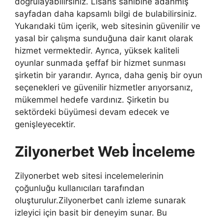
doğrulayabilirsiniz. Lisans sahibine adanmış
sayfadan daha kapsamlı bilgi de bulabilirsiniz.
Yukarıdaki tüm içerik, web sitesinin güvenilir ve
yasal bir çalışma sunduğuna dair kanıt olarak
hizmet vermektedir. Ayrıca, yüksek kaliteli
oyunlar sunmada şeffaf bir hizmet sunması
şirketin bir yararıdır. Ayrıca, daha geniş bir oyun
seçenekleri ve güvenilir hizmetler arıyorsanız,
mükemmel hedefe vardınız. Şirketin bu
sektördeki büyümesi devam edecek ve
genişleyecektir.
Zilyonerbet Web İnceleme
Zilyonerbet web sitesi incelemelerinin
çoğunluğu kullanıcıları tarafından
oluşturulur.Zilyonerbet canlı izleme sunarak
izleyici için basit bir deneyim sunar. Bu