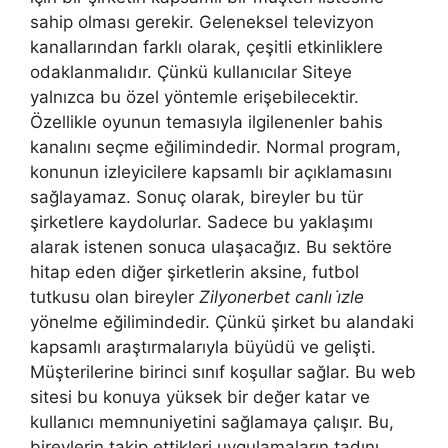
sahip olması gerekir. Geleneksel televizyon
kanallarından farklı olarak, çeşitli etkinliklere
odaklanmalıdır. Çünkü kullanıcılar Siteye
yalnızca bu özel yöntemle erişebilecektir.
Özellikle oyunun temasıyla ilgilenenler bahis
kanalını seçme eğilimindedir. Normal program,
konunun izleyicilere kapsamlı bir açıklamasını
sağlayamaz. Sonuç olarak, bireyler bu tür
şirketlere kaydolurlar. Sadece bu yaklaşımı
alarak istenen sonuca ulaşacağız. Bu sektöre
hitap eden diğer şirketlerin aksine, futbol
tutkusu olan bireyler
Zilyonerbet canlı i̇zle
yönelme eğilimindedir. Çünkü şirket bu alandaki
kapsamlı araştırmalarıyla büyüdü ve gelişti.
Müşterilerine birinci sınıf koşullar sağlar. Bu web
sitesi bu konuya yüksek bir değer katar ve
kullanıcı memnuniyetini sağlamaya çalışır. Bu,
bireylerin takip ettikleri uygulamaların tadını