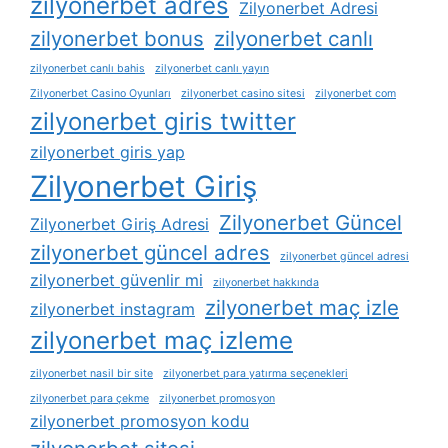
zilyonerbet adres
Zilyonerbet Adresi
zilyonerbet bonus
zilyonerbet canlı
zilyonerbet canlı bahis
zilyonerbet canlı yayın
Zilyonerbet Casino Oyunları
zilyonerbet casino sitesi
zilyonerbet com
zilyonerbet giris twitter
zilyonerbet giris yap
Zilyonerbet Giriş
Zilyonerbet Güncel
Zilyonerbet Giriş Adresi
zilyonerbet güncel adres
zilyonerbet güncel adresi
zilyonerbet güvenlir mi
zilyonerbet hakkında
zilyonerbet maç izle
zilyonerbet instagram
zilyonerbet maç izleme
zilyonerbet nasil bir site
zilyonerbet para yatırma seçenekleri
zilyonerbet para çekme
zilyonerbet promosyon
zilyonerbet promosyon kodu