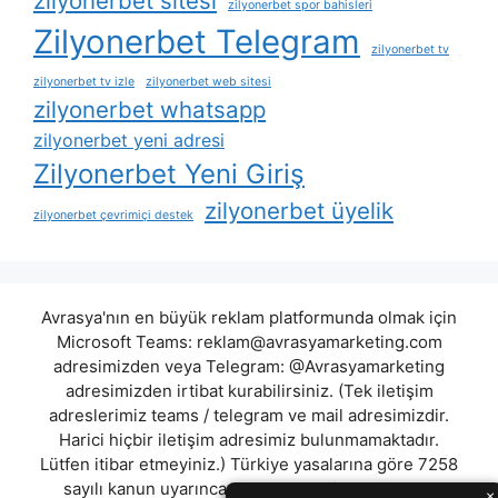
zilyonerbet sitesi
zilyonerbet spor bahisleri
Zilyonerbet Telegram
zilyonerbet tv
zilyonerbet tv izle
zilyonerbet web sitesi
zilyonerbet whatsapp
zilyonerbet yeni adresi
Zilyonerbet Yeni Giriş
zilyonerbet üyelik
zilyonerbet çevrimiçi destek
Avrasya'nın en büyük reklam platformunda olmak için
Microsoft Teams:
reklam@avrasyamarketing.com
adresimizden veya Telegram: @Avrasyamarketing
adresimizden irtibat kurabilirsiniz. (Tek iletişim
adreslerimiz teams / telegram ve mail adresimizdir.
Harici hiçbir iletişim adresimiz bulunmamaktadır.
Lütfen itibar etmeyiniz.) Türkiye yasalarına göre 7258
sayılı kanun uyarınca yasa dışı bahis oynamanın