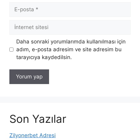
E-
posta
İnternet
sitesi
Daha sonraki yorumlarımda kullanılması için
adım, e-posta adresim ve site adresim bu
tarayıcıya kaydedilsin.
Son Yazılar
Zilyonerbet Adresi