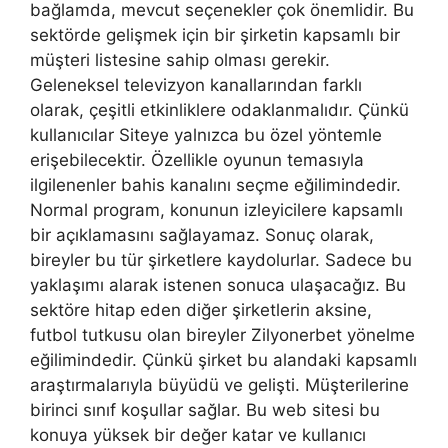
bağlamda, mevcut seçenekler çok önemlidir. Bu
sektörde gelişmek için bir şirketin kapsamlı bir
müşteri listesine sahip olması gerekir.
Geleneksel televizyon kanallarından farklı
olarak, çeşitli etkinliklere odaklanmalıdır. Çünkü
kullanıcılar Siteye yalnızca bu özel yöntemle
erişebilecektir. Özellikle oyunun temasıyla
ilgilenenler bahis kanalını seçme eğilimindedir.
Normal program, konunun izleyicilere kapsamlı
bir açıklamasını sağlayamaz. Sonuç olarak,
bireyler bu tür şirketlere kaydolurlar. Sadece bu
yaklaşımı alarak istenen sonuca ulaşacağız. Bu
sektöre hitap eden diğer şirketlerin aksine,
futbol tutkusu olan bireyler Zilyonerbet yönelme
eğilimindedir. Çünkü şirket bu alandaki kapsamlı
araştırmalarıyla büyüdü ve gelişti. Müşterilerine
birinci sınıf koşullar sağlar. Bu web sitesi bu
konuya yüksek bir değer katar ve kullanıcı