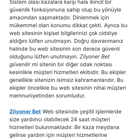
Sistem olası kazalara karşı hala ikincil bir
güvenlik fonksiyonuna sahip olup bu yönüyle
amacından sapmaktadır. Dinlenmek için
mükemmel olan konumu dikkat çekti. Ayrıca bu
web sitesinin kişisel bilgilerinizi çok ciddiye
aldığını lütfen unutmayın. Doğru davranmanız
halinde bu web sitesinin son derece güvenli
olduğunu lütfen unutmayın.
Zilyoner Bet
güvenilir mi
sitenin bir diğer odak noktası
kesinlikle müşteri hizmetleri ekibidir. Bu ekipler
genellikle sitenizin isimsiz kahramanlarıdır. Bu
ekipler öncelikle bu web sitesinin nihai müşteri
memnuniyetinden sorumludur.
Zilyoner Bet
Web sitesinde çeşitli işlemlerde
size yardımcı olabilecek 24 saat müşteri
hizmetleri bulunmaktadır. Bir kaza meydana
gelirse yardım için müşteri hizmetlerine