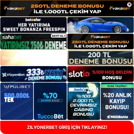
×
ZILYONERBET GİRİŞ İÇİN TIKLAYINIZ!