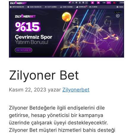
Zilyoner Bet
Kasım 22, 2023
yazar
Zilyonerbet
Zilyoner Betdeğerle ilgili endişelerini dile
getirirse, hesap yöneticisi bir kampanya
üzerinde çalışarak üyeyi destekleyecektir.
Zilyoner Bet müşteri hizmetleri bahis desteği