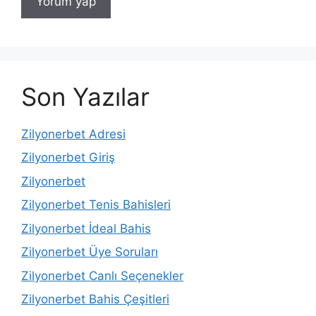
Son Yazılar
Zilyonerbet Adresi
Zilyonerbet Giriş
Zilyonerbet
Zilyonerbet Tenis Bahisleri
Zilyonerbet İdeal Bahis
Zilyonerbet Üye Soruları
Zilyonerbet Canlı Seçenekler
Zilyonerbet Bahis Çeşitleri