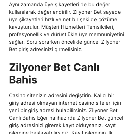
Aynı zamanda üye şikayetleri de bu değer
kullanılarak değerlendirilir. Zilyoner Bet sayede
üye şikayetleri hızlı ve net bir şekilde çözüme
kavuşturulur. Müşteri Hizmetleri Temsilcileri,
profesyonellik ve dürüstlükle üye memnuniyetini
sağlar. Soru sorarken öncelikle güncel Zilyoner
Bet giriş adresinizi girmelisiniz.
Zilyoner Bet Canlı
Bahis
Casino sitenizin adresini değiştirin. Kalıcı bir
giriş adresi olmayan internet casino siteleri için
yeni bir giriş adresi bulabilirsiniz. Zilyoner Bet
Canlı Bahis Eğer halihazırda Zilyoner Bet güncel
giriş adresinizi girerek kayıt olduysanız, kayıt
işlemine başlayabilirsiniz. Kayıt işleminin ilk