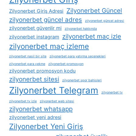
Zilyonerbet Güncel
Zilyonerbet Giriş Adresi
zilyonerbet güncel adres
zilyonerbet güncel adresi
zilyonerbet güvenlir mi
zilyonerbet hakkında
zilyonerbet maç izle
zilyonerbet instagram
zilyonerbet maç izleme
zilyonerbet nasil bir site
zilyonerbet para yatırma seçenekleri
zilyonerbet para çekme
zilyonerbet promosyon
zilyonerbet promosyon kodu
zilyonerbet sitesi
zilyonerbet spor bahisleri
Zilyonerbet Telegram
zilyonerbet tv
zilyonerbet tv izle
zilyonerbet web sitesi
zilyonerbet whatsapp
zilyonerbet yeni adresi
Zilyonerbet Yeni Giriş