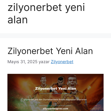
zilyonerbet yeni
alan
Zilyonerbet Yeni Alan
Mayıs 31, 2025
yazar
Zilyonerbet