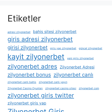
Etiketler
bahis sitesi zilyonerbet
adresi zilyonerbet
giris adresi zilyonerbet
girisi zilyonerbet
giris yap zilyonerbet
güncel zilyonerbet
kayit zilyonerbet
yeni giris zilyonerbet
zilyonerbet adres
Zilyonerbet Adresi
zilyonerbet bonus
zilyonerbet canlı
zilyonerbet canlı bahis
zilyonerbet canlı yayın
Zilyonerbet Casino Oyunları
zilyonerbet casino sitesi
zilyonerbet com
zilyonerbet giris twitter
zilyonerbet giris yap
Zilyonerbet Giriş