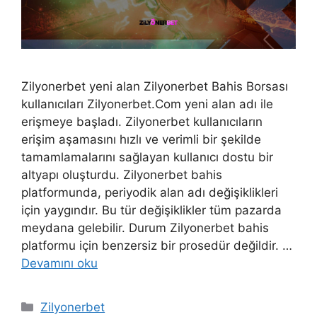
Zilyonerbet yeni alan Zilyonerbet Bahis Borsası
kullanıcıları Zilyonerbet.Com yeni alan adı ile
erişmeye başladı. Zilyonerbet kullanıcıların
erişim aşamasını hızlı ve verimli bir şekilde
tamamlamalarını sağlayan kullanıcı dostu bir
altyapı oluşturdu. Zilyonerbet bahis
platformunda, periyodik alan adı değişiklikleri
için yaygındır. Bu tür değişiklikler tüm pazarda
meydana gelebilir. Durum Zilyonerbet bahis
platformu için benzersiz bir prosedür değildir. …
Devamını oku
Kategoriler
Zilyonerbet