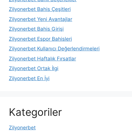
Zilyonerbet Bahis Çeşitleri
Zilyonerbet Yeni Avantajlar
Zilyonerbet Bahis Girişi
Zilyonerbet Espor Bahisleri
Zilyonerbet Kullanıcı Değerlendirmeleri
Zilyonerbet Haftalık Fırsatlar
Zilyonerbet Ortak İlgi
Zilyonerbet En İyi
Kategoriler
Zilyonerbet