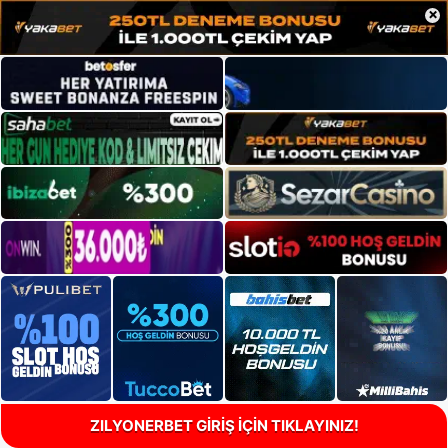
×
ZILYONERBET GİRİŞ İÇİN TIKLAYINIZ!