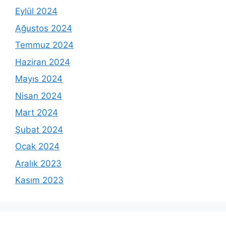
Eylül 2024
Ağustos 2024
Temmuz 2024
Haziran 2024
Mayıs 2024
Nisan 2024
Mart 2024
Şubat 2024
Ocak 2024
Aralık 2023
Kasım 2023