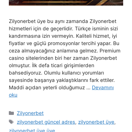
Zilyonerbet üye bu aynı zamanda Zilyonerbet
hizmetleri için de geçerlidir. Türkçe isminin sizi
kandırmasına izin vermeyin. Kaliteli hizmet, iyi
fiyatlar ve güçlü promosyonlar tercihi yapar. Bu
ceza almayacağınız anlamına gelmez. Premium
casino sitelerinden biri her zaman Zilyonerbet
olmuştur. İlk defa ticari girişimlerden
bahsediyoruz. Olumlu kullanıcı yorumları
sayesinde başarıya yaklaştıklarını fark ettiler.
Maddi açıdan yeterli olduğumuz …
Devamını
oku
Kategoriler
Zilyonerbet
Etiketler
zilyonerbet güncel adres
,
zilyonerbet üye
,
zilyonerbet üye üye