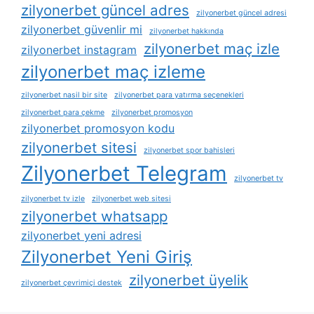
zilyonerbet güncel adres
zilyonerbet güncel adresi
zilyonerbet güvenlir mi
zilyonerbet hakkında
zilyonerbet maç izle
zilyonerbet instagram
zilyonerbet maç izleme
zilyonerbet nasil bir site
zilyonerbet para yatırma seçenekleri
zilyonerbet para çekme
zilyonerbet promosyon
zilyonerbet promosyon kodu
zilyonerbet sitesi
zilyonerbet spor bahisleri
Zilyonerbet Telegram
zilyonerbet tv
zilyonerbet tv izle
zilyonerbet web sitesi
zilyonerbet whatsapp
zilyonerbet yeni adresi
Zilyonerbet Yeni Giriş
zilyonerbet üyelik
zilyonerbet çevrimiçi destek