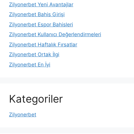
Zilyonerbet Yeni Avantajlar
Zilyonerbet Bahis Girişi
Zilyonerbet Espor Bahisleri
Zilyonerbet Kullanıcı Değerlendirmeleri
Zilyonerbet Haftalık Fırsatlar
Zilyonerbet Ortak İlgi
Zilyonerbet En İyi
Kategoriler
Zilyonerbet