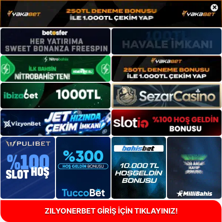
×
ZILYONERBET GİRİŞ İÇİN TIKLAYINIZ!