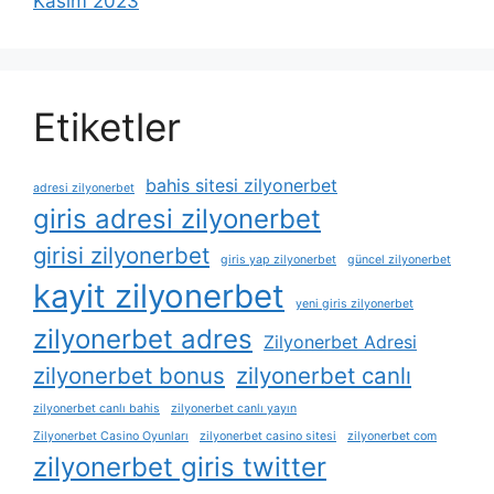
Kasım 2023
Etiketler
bahis sitesi zilyonerbet
adresi zilyonerbet
giris adresi zilyonerbet
girisi zilyonerbet
giris yap zilyonerbet
güncel zilyonerbet
kayit zilyonerbet
yeni giris zilyonerbet
zilyonerbet adres
Zilyonerbet Adresi
zilyonerbet bonus
zilyonerbet canlı
zilyonerbet canlı bahis
zilyonerbet canlı yayın
Zilyonerbet Casino Oyunları
zilyonerbet casino sitesi
zilyonerbet com
zilyonerbet giris twitter