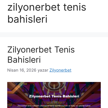
zilyonerbet tenis
bahisleri
Zilyonerbet Tenis
Bahisleri
Nisan 16, 2026
yazar
Zilyonerbet