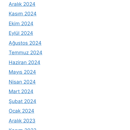
Aralık 2024
Kasım 2024
Ekim 2024
Eylül 2024
Ağustos 2024
Temmuz 2024
Haziran 2024
Mayıs 2024
Nisan 2024
Mart 2024
Şubat 2024
Ocak 2024
Aralık 2023