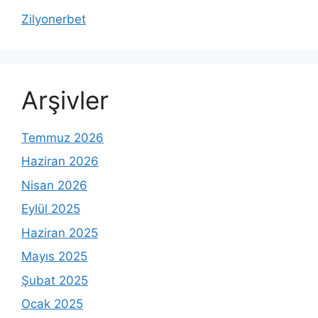
Zilyonerbet
Arşivler
Temmuz 2026
Haziran 2026
Nisan 2026
Eylül 2025
Haziran 2025
Mayıs 2025
Şubat 2025
Ocak 2025