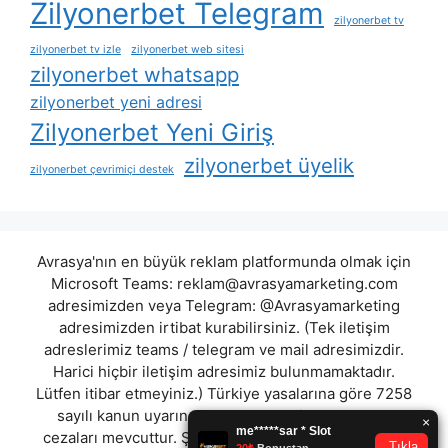
Zilyonerbet Telegram
zilyonerbet tv
zilyonerbet tv izle
zilyonerbet web sitesi
zilyonerbet whatsapp
zilyonerbet yeni adresi
Zilyonerbet Yeni Giriş
zilyonerbet üyelik
zilyonerbet çevrimiçi destek
Avrasya'nın en büyük reklam platformunda olmak için
Microsoft Teams:
reklam@avrasyamarketing.com
adresimizden veya Telegram: @Avrasyamarketing
adresimizden irtibat kurabilirsiniz. (Tek iletişim
adreslerimiz teams / telegram ve mail adresimizdir.
Harici hiçbir iletişim adresimiz bulunmamaktadır.
Lütfen itibar etmeyiniz.) Türkiye yasalarına göre 7258
sayılı kanun uyarınca yasa dışı bahis oynamanın
cezaları mevcuttur. Şu an bulunduğunuz site hiç bir