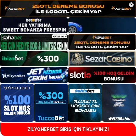
×
ZILYONERBET GİRİŞ İÇİN TIKLAYINIZ!