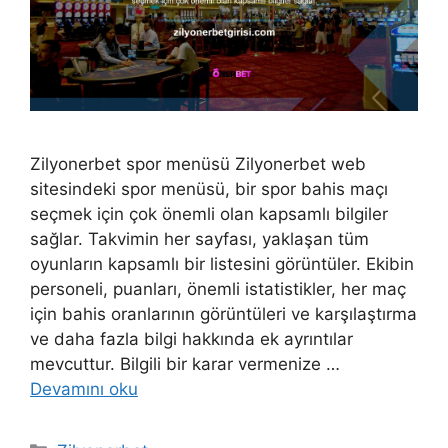
Zilyonerbet spor menüsü Zilyonerbet web
sitesindeki spor menüsü, bir spor bahis maçı
seçmek için çok önemli olan kapsamlı bilgiler
sağlar. Takvimin her sayfası, yaklaşan tüm
oyunların kapsamlı bir listesini görüntüler. Ekibin
personeli, puanları, önemli istatistikler, her maç
için bahis oranlarının görüntüleri ve karşılaştırma
ve daha fazla bilgi hakkında ek ayrıntılar
mevcuttur. Bilgili bir karar vermenize …
Devamını oku
Kategoriler