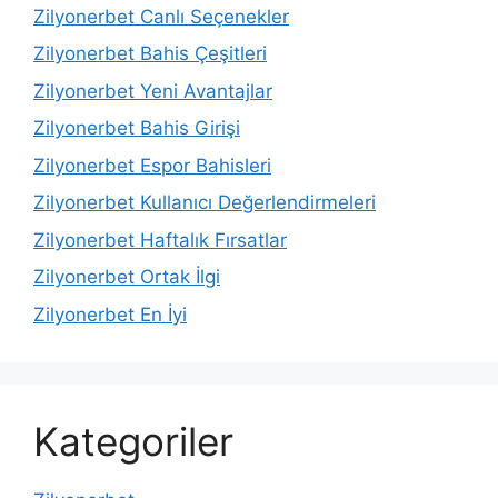
Zilyonerbet Canlı Seçenekler
Zilyonerbet Bahis Çeşitleri
Zilyonerbet Yeni Avantajlar
Zilyonerbet Bahis Girişi
Zilyonerbet Espor Bahisleri
Zilyonerbet Kullanıcı Değerlendirmeleri
Zilyonerbet Haftalık Fırsatlar
Zilyonerbet Ortak İlgi
Zilyonerbet En İyi
Kategoriler