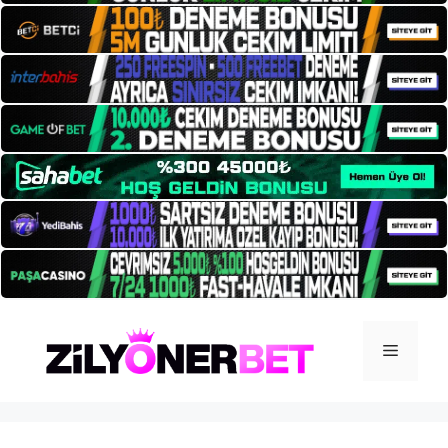
İçeriğe
atla
Menü