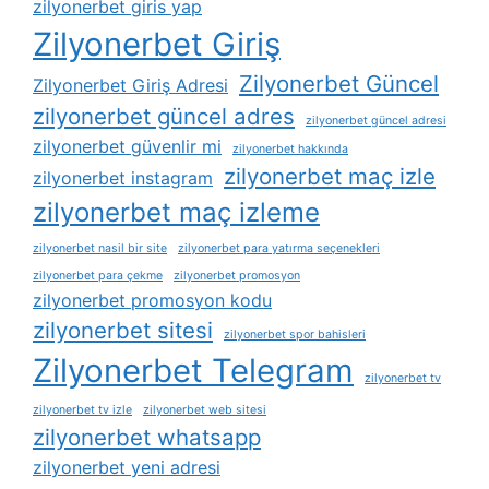
zilyonerbet giris yap
Zilyonerbet Giriş
Zilyonerbet Güncel
Zilyonerbet Giriş Adresi
zilyonerbet güncel adres
zilyonerbet güncel adresi
zilyonerbet güvenlir mi
zilyonerbet hakkında
zilyonerbet maç izle
zilyonerbet instagram
zilyonerbet maç izleme
zilyonerbet nasil bir site
zilyonerbet para yatırma seçenekleri
zilyonerbet para çekme
zilyonerbet promosyon
zilyonerbet promosyon kodu
zilyonerbet sitesi
zilyonerbet spor bahisleri
Zilyonerbet Telegram
zilyonerbet tv
zilyonerbet tv izle
zilyonerbet web sitesi
zilyonerbet whatsapp
zilyonerbet yeni adresi