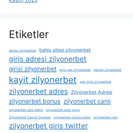
Kasım 2023
Etiketler
bahis sitesi zilyonerbet
adresi zilyonerbet
giris adresi zilyonerbet
girisi zilyonerbet
giris yap zilyonerbet
güncel zilyonerbet
kayit zilyonerbet
yeni giris zilyonerbet
zilyonerbet adres
Zilyonerbet Adresi
zilyonerbet bonus
zilyonerbet canlı
zilyonerbet canlı bahis
zilyonerbet canlı yayın
Zilyonerbet Casino Oyunları
zilyonerbet casino sitesi
zilyonerbet com
zilyonerbet giris twitter