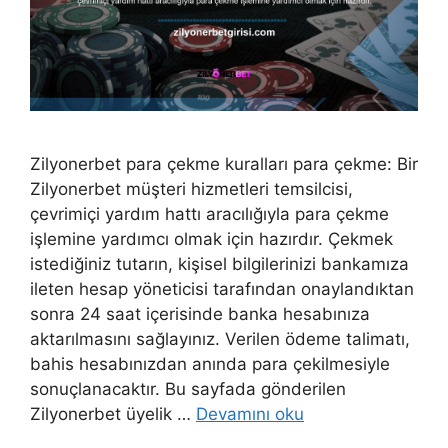
Zilyonerbet para çekme kuralları para çekme: Bir
Zilyonerbet müşteri hizmetleri temsilcisi,
çevrimiçi yardım hattı aracılığıyla para çekme
işlemine yardımcı olmak için hazırdır. Çekmek
istediğiniz tutarın, kişisel bilgilerinizi bankamıza
ileten hesap yöneticisi tarafından onaylandıktan
sonra 24 saat içerisinde banka hesabınıza
aktarılmasını sağlayınız. Verilen ödeme talimatı,
bahis hesabınızdan anında para çekilmesiyle
sonuçlanacaktır. Bu sayfada gönderilen
Zilyonerbet üyelik …
Devamını oku